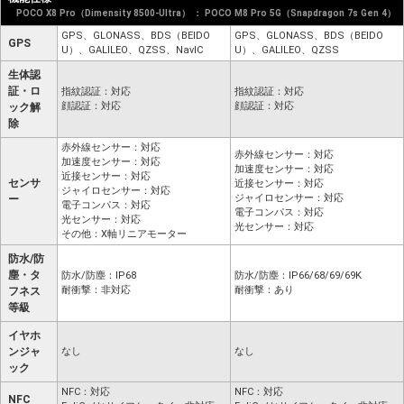
POCO X8 Pro（Dimensity 8500-Ultra） ： POCO M8 Pro 5G（Snapdragon 7s Gen 4）
GPS、GLONASS、BDS（BEIDO
GPS、GLONASS、BDS（BEIDO
GPS
U）、GALILEO、QZSS、NavIC
U）、GALILEO、QZSS
生体認
証・ロ
指紋認証：対応
指紋認証：対応
顔認証：対応
顔認証：対応
ック解
除
赤外線センサー：対応
赤外線センサー：対応
加速度センサー：対応
加速度センサー：対応
近接センサー：対応
センサ
近接センサー：対応
ジャイロセンサー：対応
ジャイロセンサー：対応
ー
電子コンパス：対応
電子コンパス：対応
光センサー：対応
光センサー：対応
その他：X軸リニアモーター
防水/防
塵・タ
防水/防塵：IP68
防水/防塵：IP66/68/69/69K
耐衝撃：非対応
耐衝撃：あり
フネス
等級
イヤホ
ンジャ
なし
なし
ック
NFC：対応
NFC：対応
NFC