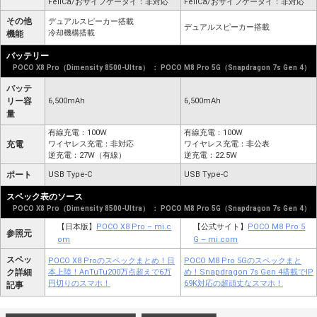
FeliCa/おサイフケータイ：非対応
FeliCa/おサイフケータイ：非対応
その他
デュアルスピーカー搭載
デュアルスピーカー搭載
冷却機構搭載
機能
バッテリー
POCO X8 Pro（Dimensity 8500-Ultra） ： POCO M8 Pro 5G（Snapdragon 7s Gen 4）
バッテ
リー容
6,500mAh
6,500mAh
量
有線充電：100W
有線充電：100W
充電
ワイヤレス充電：非対応
ワイヤレス充電：非公表
逆充電：27W（有線）
逆充電：22.5W
ポート
USB Type-C
USB Type-C
スペック表のソース
POCO X8 Pro（Dimensity 8500-Ultra） ： POCO M8 Pro 5G（Snapdragon 7s Gen 4）
【日本版】
POCO X8 Pro – mi.c
【公式サイト】
POCO M8 Pro 5
参照元
om
G – mi.com
スペッ
POCO X8 Proのスペックまとめ！日
POCO M8 Pro 5Gのスペックまと
ク詳細
本上陸！AnTuTu200万点超えで6万
め！Snapdragon 7s Gen 4搭載でIP
円切りのスマホ！
69K対応の超頑丈なスマホ！
記事