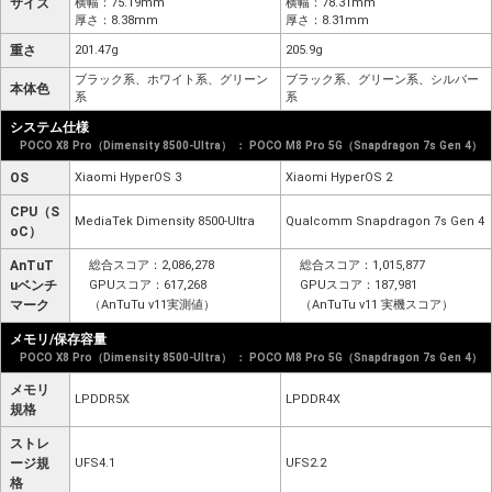
サイズ
横幅：75.19mm
横幅：78.31mm
厚さ：8.38mm
厚さ：8.31mm
重さ
201.47g
205.9g
ブラック系、ホワイト系、グリーン
ブラック系、グリーン系、シルバー
本体色
系
系
システム仕様
POCO X8 Pro（Dimensity 8500-Ultra） ： POCO M8 Pro 5G（Snapdragon 7s Gen 4）
OS
Xiaomi HyperOS 3
Xiaomi HyperOS 2
CPU（S
MediaTek Dimensity 8500-Ultra
Qualcomm Snapdragon 7s Gen 4
oC）
AnTuT
総合スコア：2,086,278
総合スコア：1,015,877
uベンチ
GPUスコア：617,268
GPUスコア：187,981
マーク
（AnTuTu v11実測値）
（AnTuTu v11 実機スコア）
メモリ/保存容量
POCO X8 Pro（Dimensity 8500-Ultra） ： POCO M8 Pro 5G（Snapdragon 7s Gen 4）
メモリ
LPDDR5X
LPDDR4X
規格
ストレ
ージ規
UFS4.1
UFS2.2
格