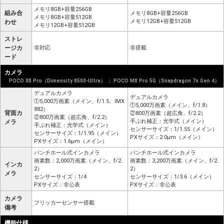
メモリ8GB+容量256GB
組み合
メモリ8GB+容量256GB
メモリ8GB+容量512GB
メモリ12GB+容量512GB
わせ
メモリ12GB+容量512GB
ストレ
ージカ
非対応
非搭載
ード
カメラ
POCO X8 Pro（Dimensity 8500-Ultra） ： POCO M8 Pro 5G（Snapdragon 7s Gen 4）
デュアルカメラ
デュアルカメラ
①5,000万画素（メイン、f/1.5、IMX
①5,000万画素（メイン、f/1.8）
882）
背面カ
②800万画素（超広角、f/2.2）
②800万画素（超広角、f/2.2）
手ぶれ補正：光学式（メイン）
メラ
手ぶれ補正：光学式（メイン）
センサーサイズ：1/1.55（メイン）
センサーサイズ：1/1.95（メイン）
PXサイズ：2.0μm（メイン）
PXサイズ：1.6μm（メイン）
パンチホール式インカメラ
パンチホール式インカメラ
画素数：2,000万画素（メイン、f/2.
画素数：3,200万画素（メイン、f/2.
インカ
2）
2）
メラ
センサーサイズ：1/4
センサーサイズ：1/3.6（メイン）
PXサイズ：非公表
PXサイズ：非公表
カメラ
フリッカーセンサー搭載
備考
機能仕様