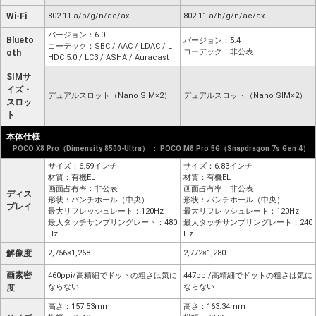
Wi-Fi
802.11 a/b/g/n/ac/ax
802.11 a/b/g/n/ac/ax
バージョン：6.0
Blueto
バージョン：5.4
コーデック：SBC / AAC / LDAC / L
コーデック：非公表
oth
HDC 5.0 / LC3 / ASHA / Auracast
SIMサ
イズ・
デュアルスロット（Nano SIM×2）
デュアルスロット（Nano SIM×2）
スロッ
ト
本体仕様
POCO X8 Pro（Dimensity 8500-Ultra） ： POCO M8 Pro 5G（Snapdragon 7s Gen 4）
サイズ：6.59インチ
サイズ：6.83インチ
材質：有機EL
材質：有機EL
画面占有率：非公表
画面占有率：非公表
ディス
形状：パンチホール（中央）
形状：パンチホール（中央）
プレイ
最大リフレッシュレート：120Hz
最大リフレッシュレート：120Hz
最大タッチサンプリングレート：480
最大タッチサンプリングレート：240
Hz
Hz
解像度
2,756×1,268
2,772×1,280
画素密
460ppi/高精細でドットの粗さは気に
447ppi/高精細でドットの粗さは気に
ならない
ならない
度
高さ：157.53mm
高さ：163.34mm