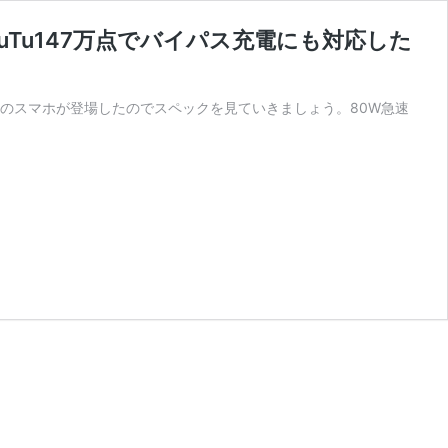
AnTuTu147万点でバイパス充電にも対応した
50 Apex搭載のスマホが登場したのでスペックを見ていきましょう。80W急速