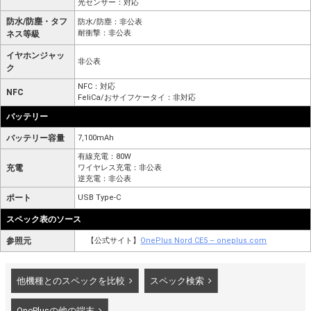
光センサー：対応
防水/防塵・タフ
防水/防塵：非公表
耐衝撃：非公表
ネス等級
イヤホンジャッ
非公表
ク
NFC：対応
NFC
FeliCa/おサイフケータイ：非対応
バッテリー
バッテリー容量
7,100mAh
有線充電：80W
充電
ワイヤレス充電：非公表
逆充電：非公表
ポート
USB Type-C
スペック表のソース
参照元
【公式サイト】
OnePlus Nord CE5 – oneplus.com
他機種とのスペックを比較
スペック検索
OnePlusの他の端末