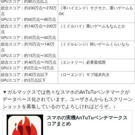
GPUスコア：約80万点以上
総合スコア：約200万点〜270万
（準ハイエンド）サクサク。重いゲームも
点
OK
GPUスコア：約60万点〜80万点
総合スコア：約140万点〜200万
（ミドルハイ）重いゲームもなんとか
点
GPUスコア：約30万点〜60万点
総合スコア：約70万点〜140万
（ミドルレンジ）軽いゲームくらいなら
点
GPUスコア：約15万点〜30万点
総合スコア：約40万点〜70万点
（エントリー）必要最低限
GPUスコア：約5万点〜15万点
総合スコア：約40万点以下
（ローエンド）サブ端末向き
GPUスコア：約5万点以下
▼ガルマックスでは色々なスマホのAnTuTuベンチマークが
データベース化されています。ユーザさんからもスクリーン
ショットを募集しているのでよろしければどうぞ。↓