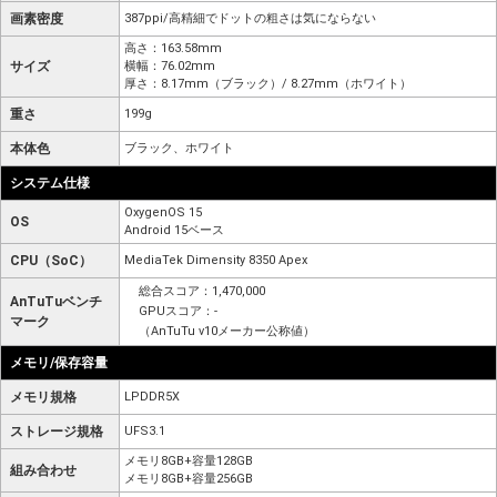
画素密度
387ppi/高精細でドットの粗さは気にならない
高さ：163.58mm
サイズ
横幅：76.02mm
厚さ：8.17mm（ブラック）/ 8.27mm（ホワイト）
重さ
199g
本体色
ブラック、ホワイト
システム仕様
OxygenOS 15
OS
Android 15ベース
CPU（SoC）
MediaTek Dimensity 8350 Apex
総合スコア：1,470,000
AnTuTuベンチ
GPUスコア：-
マーク
（AnTuTu v10メーカー公称値）
メモリ/保存容量
メモリ規格
LPDDR5X
ストレージ規格
UFS3.1
メモリ8GB+容量128GB
組み合わせ
メモリ8GB+容量256GB