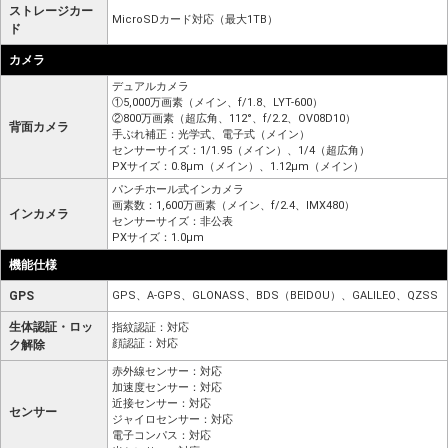
ストレージカー
MicroSDカード対応（最大1TB）
ド
カメラ
デュアルカメラ
①5,000万画素（メイン、f/1.8、LYT-600）
②800万画素（超広角、112°、f/2.2、OV08D10）
背面カメラ
手ぶれ補正：光学式、電子式（メイン）
センサーサイズ：1/1.95（メイン）、1/4（超広角）
PXサイズ：0.8μm（メイン）、1.12μm（メイン）
パンチホール式インカメラ
画素数：1,600万画素（メイン、f/2.4、IMX480）
インカメラ
センサーサイズ：非公表
PXサイズ：1.0μm
機能仕様
GPS
GPS、A-GPS、GLONASS、BDS（BEIDOU）、GALILEO、QZSS
生体認証・ロッ
指紋認証：対応
顔認証：対応
ク解除
赤外線センサー：対応
加速度センサー：対応
近接センサー：対応
センサー
ジャイロセンサー：対応
電子コンパス：対応