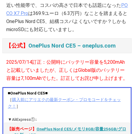
近い性能帯で、コスパの高さで日本でも話題になった
PO
CO X7 Pro
は369.9ユーロ（6.3万円）なことを踏まえると
OnePlus Nord CE5、結構コスパよくないですか？しかも
microSDにも対応していますし。
【公式】
OnePlus Nord CE5 – oneplus.com
2025/07/14訂正：公開時にバッテリー容量を5,200mAh
と記載していましたが、正しくはGlobal版のバッテリー
容量は7,100mAhでした。訂正してお詫び申し上げます。
■OnePlus Nord CE5■
［
購入前にアリエクの最新クーポン・プロモコードをチェッ
ク！
］
▼AliExpress①↓
【販売ページ】
OnePlus Nord CE5/メモリ8GB/容量256GB/グロ