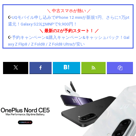
＼ 中古スマホが熱い ／
☪️
UQモバイル申し込みでiPhone 12 miniが新規1円、さらに1万pt
還元！Galaxy S23はMNPで9,900円！
＼ 最新のZが予約スタート！ ／
☪️
予約キャンペーン&購入キャンペーン&キャッシュバック！Gal
axy Z Flip8 / Z Fold8 / Z Fold8 Ultraが安い