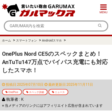
MENU
>
>
>
ホーム
スマートフォン
Androidスマホ
OnePlus Nord CE5のスペックまとめ！
AnTuTu147万点でバイパス充電にも対応
したスマホ！
投稿日:2025年07月10日
最終更新日:2025年11月11日
OnePlus
スペック詳細
ニュース
執筆者 :
K
※ 当メディアのリンクにはアフィリエイト広告が含まれています