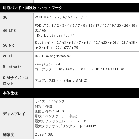
対応バンド・周波数・ネットワーク
3G
W-CDMA：1 / 2 / 4 / 5 / 6 / 8 / 19
FDD LTE：1 / 2 / 3 / 4 / 5 / 7 / 8 / 12 / 17 / 18 / 19 / 20 / 26 / 28 /
4G LTE
32 / 66
TD-LTE：38 / 39 / 40 / 41
Sub6：n1 / n2 / n3 / n5 / n7 / n8 / n12 / n20 / n26 / n28 / n38 /
5G NR
n40 / n41 / n66 / n77 / n78
Wi-Fi
802.11 a/b/g/n/ac/ax
バージョン：5.4
Bluetooth
コーデック：SBC / AAC / aptX / aptX HD / LDAC / LHDC
SIMサイズ・ス
デュアルスロット（Nano SIM×2）
ロット
本体仕様
サイズ：6.77インチ
材質：有機EL
画面占有率：94.1%
ディスプレイ
形状：パンチホール（中央）
最大リフレッシュレート：120Hz
最大タッチサンプリングレート：300Hz
解像度
2,392×1,080