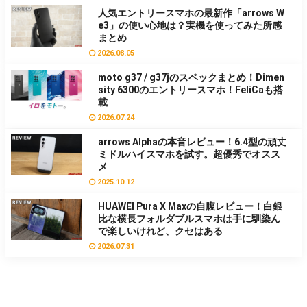
人気エントリースマホの最新作「arrows W
e3」の使い心地は？実機を使ってみた所感
まとめ
2026.08.05
moto g37 / g37jのスペックまとめ！Dimen
sity 6300のエントリースマホ！FeliCaも搭
載
2026.07.24
arrows Alphaの本音レビュー！6.4型の頑丈
ミドルハイスマホを試す。超優秀でオスス
メ
2025.10.12
HUAWEI Pura X Maxの自腹レビュー！白銀
比な横長フォルダブルスマホは手に馴染ん
で楽しいけれど、クセはある
2026.07.31