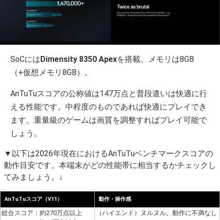
SoCには
Dimensity 8350 Apex
を搭載、メモリは8GB
（+仮想メモリ8GB）。
AnTuTuスコアの公称値は147万点と普段遣いは快適に行
える性能です。中程度のものであれば快適にプレイでき
ます。重量級のゲームは画質を調整すればプレイ可能で
しょう。
▼以下は2026年現在におけるAnTuTuベンチマークスコアの
動作目安です。本端末がどの性能帯に相当するかチェックし
てみましょう。↓
AnTuTuスコア（V11）
動作・操作感
総合スコア：約270万点以上
（ハイエンド）ヌルヌル。動作に不満なし