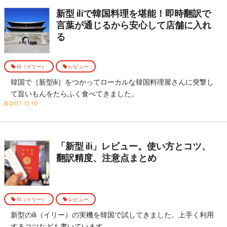
新型 iliで韓国料理を堪能！即時翻訳で
言葉が通じるから安心して店舗に入れ
る
ili（イリー）
レビュー
韓国で［新型ili］をつかってローカルな韓国料理屋さんに突撃し
て旨いもんをたらふく食べてきました。
2017.12.10
「新型 ili」レビュー。使い方とコツ、
翻訳精度、注意点まとめ
ili（イリー）
レビュー
新型のili（イリー）の実機を韓国で試してきました。上手く利用
するコツなども書いています。