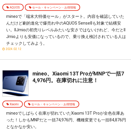
AQUOS
セール・キャンペーン・お得情報
mineoで「端末大特価セール」がスタート。内容を確認していた
んだけど劇的進化で爆売れ中のAQUOS Sense8も対象で結構安
い。IIJmioの初売りレベルみたいな安さではないけれど、今だとII
Jmioよりも安価になっているので、乗り換え検討されている人は
チェックしてみよう。
2024.02.12
mineo、Xiaomi 13T ProがMNPで一括7
4,976円。在庫切れに注意！
Xiaomi
セール・キャンペーン・お得情報
mineoでしばらく在庫が切れていたXiaomi 13T Proが全色在庫あ
った！しかもMNPだと一括74,976円、機種変更でも一括84,876円
となかなか安い。