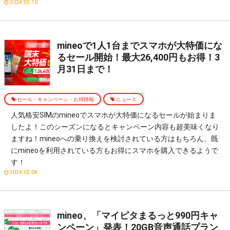
2024.02.10
mineoで1人1台までスマホが大特価にな
るセール開始！最大26,400円もお得！3
月31日まで！
セール・キャンペーン・お得情報
ニュース
人気格安SIMのmineoでスマホが大特価になるセールが始まりま
したよ！このシーズンになるとキャンペーン内容も超美味くなり
ますね！mineoへの乗り換えを検討されている方はもちろん、既
にmineoを利用されている方もお得にスマホを購入できるようで
す！
2024.02.04
mineo、「マイピタまるっと990円キャ
ンペーン」発表！20GB音声通話プラン