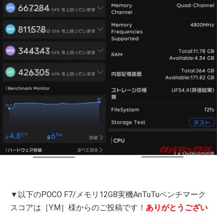
▼以下のPOCO F7/メモリ12GB実機AnTuTuベンチマーク
スコアは［Y.M］様からのご投稿です！
ありがとうござい