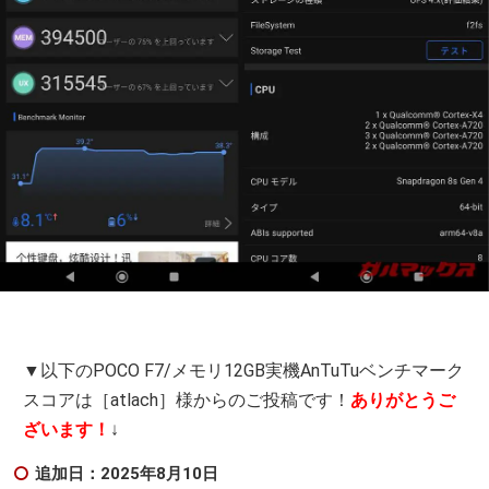
▼以下のPOCO F7/メモリ12GB実機AnTuTuベンチマーク
スコアは［atlach］様からのご投稿です！
ありがとうご
ざいます！
↓
追加日：2025年8
月10日