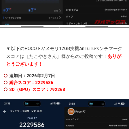
▼以下のPOCO F7/メモリ12GB実機AnTuTuベンチマーク
スコアは［たこやきさん］様からのご投稿です！
ありが
とうございます！
↓
追加日：2026年2
月7日
総合スコア：2229586
3D（GPU）スコア：792268