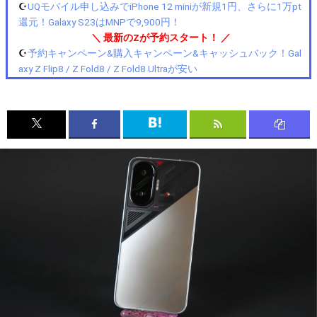
☪️
UQモバイル申し込みでiPhone 12 miniが新規1円、さらに1万pt
還元！Galaxy S23はMNPで9,900円！
＼ 最新のZが予約スタート！ ／
☪️
予約キャンペーン&購入キャンペーン&キャッシュバック！Gal
axy Z Flip8 / Z Fold8 / Z Fold8 Ultraが安い