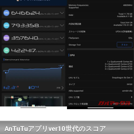
AnTuTuアプリver10世代のスコア