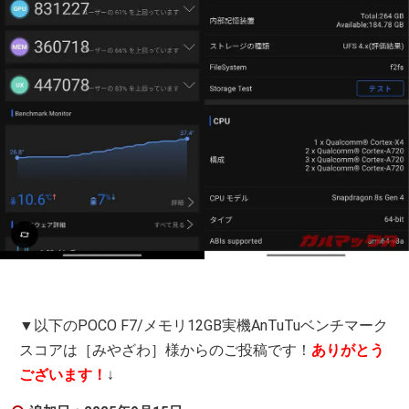
▼以下のPOCO F7/メモリ12GB実機AnTuTuベンチマーク
スコアは［みやざわ］様からのご投稿です！
ありがとう
ございます！
↓