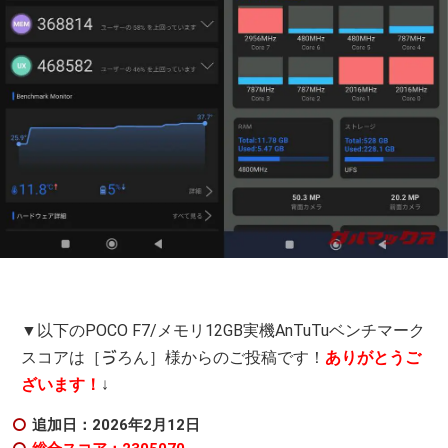
▼以下のPOCO F7/メモリ12GB実機AnTuTuベンチマーク
スコアは［ゔろん］様からのご投稿です！
ありがとうご
ざいます！
↓
追加日：2026年2
月12日