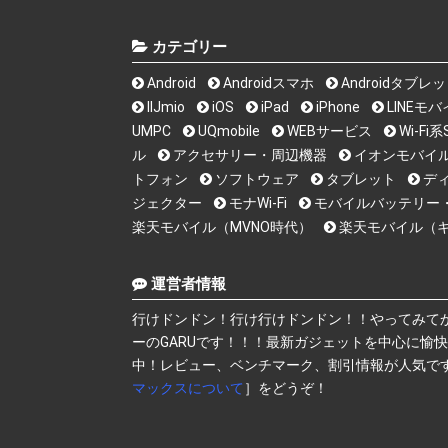
カテゴリー
Android
Androidスマホ
Androidタブレ
IIJmio
iOS
iPad
iPhone
LINEモ
UMPC
UQmobile
WEBサービス
Wi-F
ル
アクセサリー・周辺機器
イオンモバイ
トフォン
ソフトウェア
タブレット
デ
ジェクター
モナWi-Fi
モバイルバッテリー
楽天モバイル（MVNO時代）
楽天モバイル（
運営者情報
行けドンドン！行け行けドンドン！！やってみて
ーのGARUです！！！最新ガジェットを中心に愉
中！レビュー、ベンチマーク、割引情報が人気で
マックスについて
］をどうぞ！