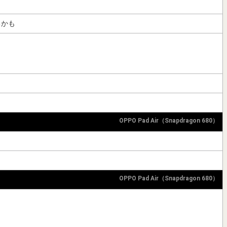
るかも
OPPO Pad Air（Snapdragon 680）
OPPO Pad Air（Snapdragon 680）