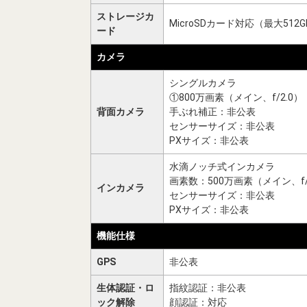
ストレージカ
MicroSDカード対応（最大512G
ード
カメラ
シングルカメラ
①800万画素（メイン、f/2.0）
背面カメラ
手ぶれ補正：非公表
センサーサイズ：非公表
PXサイズ：非公表
水滴ノッチ式インカメラ
画素数：500万画素（メイン、f/
インカメラ
センサーサイズ：非公表
PXサイズ：非公表
機能仕様
GPS
非公表
生体認証・ロ
指紋認証：非公表
ック解除
顔認証：対応