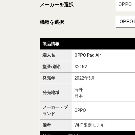
OPPO
メーカーを選択
機種を選択
製品情報
端末名
OPPO Pad Air
型番/別名
X21N2
発売年
2022年5月
海外
発売地域
日本
メーカー・ブ
OPPO
ランド
備考
Wi-Fi限定モデル