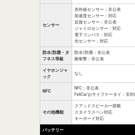
赤外線センサー：非公表
加速度センサー：対応
近接センサー：非公表
センサー
ジャイロセンサー：対応
電子コンパス：対応
光センサー：対応
防水/防塵・タ
防水/防塵：非公表
フネス等級
耐衝撃：非公表
イヤホンジャ
なし
ック
NFC：非公表
NFC
FeliCa/おサイフケータイ：非対
クアッドスピーカー搭載
その他機能
スタイラスペン対応
キーボード対応
バッテリー