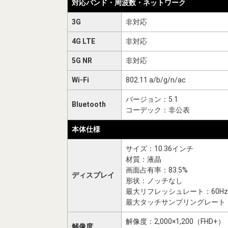
対応バンド・周波数・ネットワーク
3G
非対応
4G LTE
非対応
5G NR
非対応
Wi-Fi
802.11 a/b/g/n/ac
バージョン：5.1
Bluetooth
コーデック：非公表
本体仕様
サイズ：10.36インチ
材質：液晶
画面占有率：83.5%
ディスプレイ
形状：ノッチなし
最大リフレッシュレート：60Hz
最大タッチサンプリングレート
解像度：2,000×1,200（FHD+）
解像度