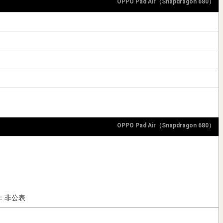
OPPO Pad Air（Snapdragon 680）
OPPO Pad Air（Snapdragon 680）
：非公表