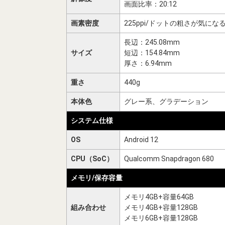
画面比率：20:12
画素密度
225ppi/ドットの粗さが気にな
長辺：245.08mm
サイズ
短辺：154.84mm
厚さ：6.94mm
重さ
440g
本体色
グレー系、グラデーション
システム仕様
OS
Android 12
CPU（SoC）
Qualcomm Snapdragon 680
メモリ/保存容量
メモリ4GB+容量64GB
組み合わせ
メモリ4GB+容量128GB
メモリ6GB+容量128GB