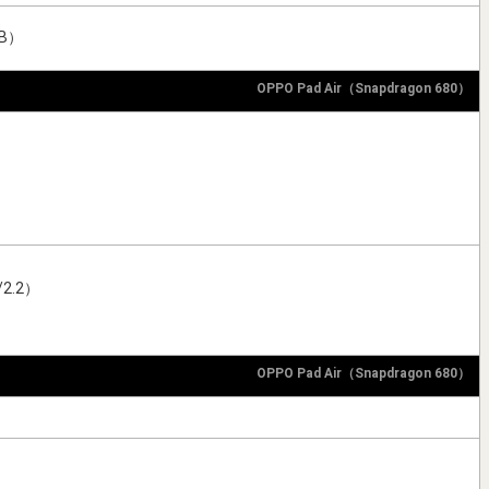
B）
OPPO Pad Air（Snapdragon 680）
2.2）
OPPO Pad Air（Snapdragon 680）