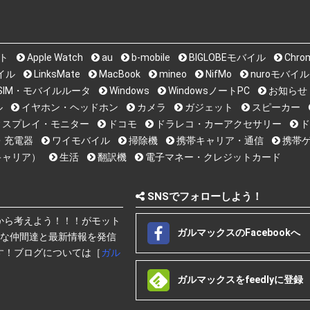
ット
Apple Watch
au
b-mobile
BIGLOBEモバイル
Chro
バイル
LinksMate
MacBook
mineo
NifMo
nuroモバイル
i系SIM・モバイルルータ
Windows
WindowsノートPC
お知らせ
ル
イヤホン・ヘッドホン
カメラ
ガジェット
スピーカー
ィスプレイ・モニター
ドコモ
ドラレコ・カーアクセサリー
ド
・充電器
ワイモバイル
掃除機
携帯キャリア・通信
携帯ゲ
キャリア）
生活
翻訳機
電子マネー・クレジットカード
SNSでフォローしよう！
から考えよう！！！がモット
ガルマックスのFacebookへ
快な仲間達と最新情報を発信
す！ブログについては［
ガル
ガルマックスをfeedlyに登録