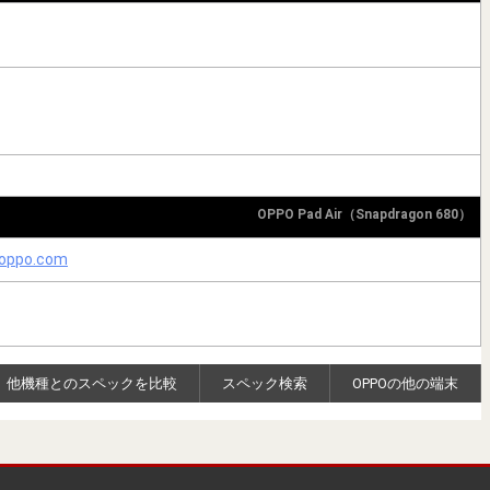
OPPO Pad Air（Snapdragon 680）
 oppo.com
他機種とのスペックを比較
スペック検索
OPPOの他の端末