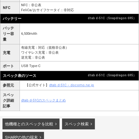
NFC：非公表
NFC
FeliCa/おサイフケータイ：非対応
バッテリー
dtab d-51C（Snapdragon 695）
バッテ
リー容
6,500mAh
量
有線充電：対応（規格非公表）
充電
ワイヤレス充電：非公表
逆充電：非公表
ポート
USB Type-C
スペック表のソース
dtab d-51C（Snapdragon 695）
参照元
【公式サイト】
dtab d-51C – docomo.ne.jp
スペッ
ク詳細
dtab d-51Cのスペックまとめ
記事
他機種とのスペックを比較
スペック検索
SHARPの他の端末