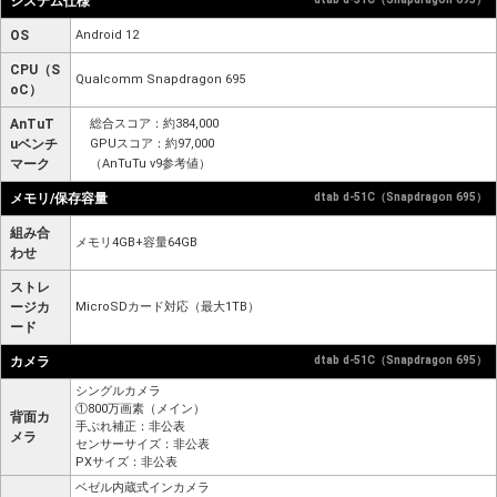
システム仕様
OS
Android 12
CPU（S
Qualcomm Snapdragon 695
oC）
AnTuT
総合スコア：約384,000
uベンチ
GPUスコア：約97,000
マーク
（AnTuTu v9参考値）
メモリ/保存容量
dtab d-51C（Snapdragon 695）
組み合
メモリ4GB+容量64GB
わせ
ストレ
ージカ
MicroSDカード対応（最大1TB）
ード
カメラ
dtab d-51C（Snapdragon 695）
シングルカメラ
①800万画素（メイン）
背面カ
手ぶれ補正：非公表
メラ
センサーサイズ：非公表
PXサイズ：非公表
ベゼル内蔵式インカメラ