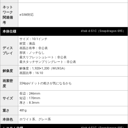
ネット
ワーク
eSIM対応
関連備
考
本体仕様
dtab d-51C（Snapdragon 695）
サイズ：10.1インチ
材質：液晶
ディス
画面占有率：非公表
形状：ノッチなし
プレイ
最大リフレッシュレート：非公表
最大タッチサンプリングレート：非公表
解像度：1,920×1,200（WUXGA）
解像度
画面比率：16:10
画素密
224ppi/ドットの粗さが気になるかも
度
長辺：246mm
サイズ
短辺：170mm
厚さ：8.3mm
重さ
481g
本体色
ホワイト系、グレー系
dtab d-51C（Snapdragon 695）