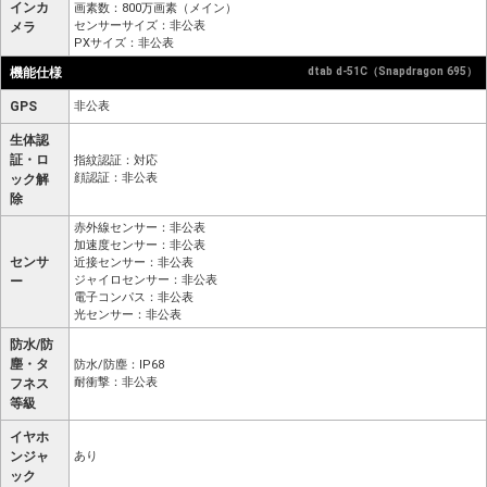
インカ
画素数：800万画素（メイン）
センサーサイズ：非公表
メラ
PXサイズ：非公表
機能仕様
dtab d-51C（Snapdragon 695）
GPS
非公表
生体認
証・ロ
指紋認証：対応
顔認証：非公表
ック解
除
赤外線センサー：非公表
加速度センサー：非公表
センサ
近接センサー：非公表
ジャイロセンサー：非公表
ー
電子コンパス：非公表
光センサー：非公表
防水/防
塵・タ
防水/防塵：IP68
耐衝撃：非公表
フネス
等級
イヤホ
ンジャ
あり
ック