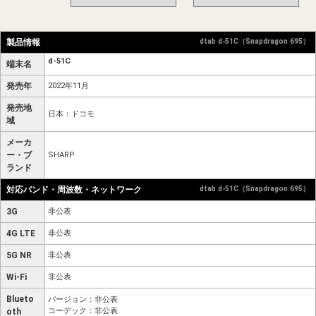
製品情報
dtab d-51C（Snapdragon 695）
d-51C
端末名
発売年
2022年11月
発売地
日本：ドコモ
域
メーカ
ー・ブ
SHARP
ランド
対応バンド・周波数・ネットワーク
dtab d-51C（Snapdragon 695）
3G
非公表
4G LTE
非公表
5G NR
非公表
Wi-Fi
非公表
Blueto
バージョン：非公表
コーデック：非公表
oth