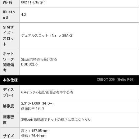
Wi-Fi
802.11 a/b/g/n
Blueto
4.2
oth
SIMサ
イズ・
デュアルスロット（Nano SIM×2）
スロッ
ト
ネット
ワーク
2回線同時待ち受け対応
DSDS対応
関連備
考
本体仕様
CUBOT X30（Helio P60）
ディス
6.4インチ/液晶/画面占有率非公表
プレイ
2,310×1,080（FHD+）
解像度
画面比率 19 : 9
画素密
398ppi/高精細でドットの粗さは気にならない
度
高さ：157.05mm
サイズ
横幅：76.44mm