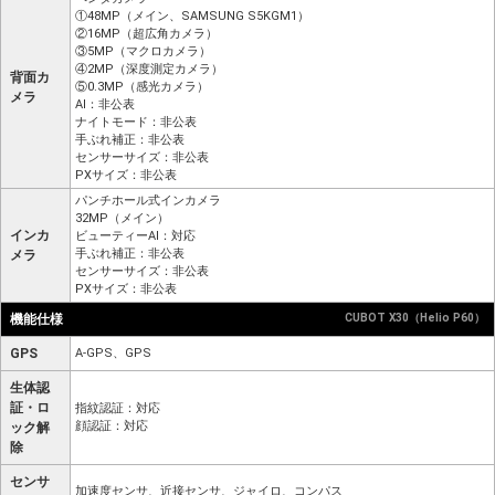
①48MP（メイン、SAMSUNG S5KGM1）
②16MP（超広角カメラ）
③5MP（マクロカメラ）
④2MP（深度測定カメラ）
背面カ
⑤0.3MP（感光カメラ）
メラ
AI：非公表
ナイトモード：非公表
手ぶれ補正：非公表
センサーサイズ：非公表
PXサイズ：非公表
パンチホール式インカメラ
32MP（メイン）
インカ
ビューティーAI：対応
手ぶれ補正：非公表
メラ
センサーサイズ：非公表
PXサイズ：非公表
機能仕様
CUBOT X30（Helio P60）
GPS
A-GPS、GPS
生体認
証・ロ
指紋認証：対応
顔認証：対応
ック解
除
センサ
加速度センサ、近接センサ、ジャイロ、コンパス