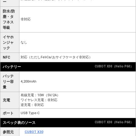
ー
防水/防
塵・タ
非対応
フネス
等級
イヤホ
ンジャ
なし
ック
NFC
対応（ただしFeliCa/おサイフケータイ非対応）
バッテリー
CUBOT X30（Helio P60）
バッテ
リー容
4,200mAh
量
有線充電：10W（5V/2A）
充電
ワイヤレス充電：非対応
逆充電：非対応
ポート
USB Type-C
スペック表のソース
CUBOT X30（Helio P60）
参照元
CUBOT X30