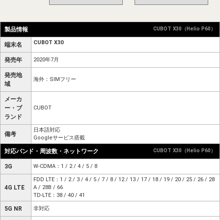
製品情報
CUBOT X30（Helio P60）
CUBOT X30
端末名
発売年
2020年7月
発売地
海外：SIMフリー
域
メーカ
ー・ブ
CUBOT
ランド
日本語対応
備考
Googleサービス搭載
対応バンド・周波数・ネットワーク
CUBOT X30（Helio P60）
3G
W-CDMA：1 / 2 / 4 / 5 / 8
FDD LTE：1 / 2 / 3 / 4 / 5 / 7 / 8 / 12 / 13 / 17 / 18 / 19 / 20 / 25 / 26 / 28
4G LTE
A / 28B / 66
TD-LTE：38 / 40 / 41
5G NR
非対応