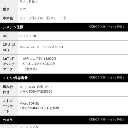
厚さ：8.5mm
重さ
212g
本体色
ブラック系/ブルー系/グリーン系
システム仕様
CUBOT X30（Helio P60）
OS
Android 10
CPU（S
MediaTek Helio P60/MT6771
oC）
AnTuT
総合スコア約168,000点
uベンチ
GPUスコア約30,600点
マーク
（参考値）
メモリ/保存容量
CUBOT X30（Helio P60）
組み合
メモリ6GB+容量128GB
メモリ8GB+容量256GB
わせ
ストレ
MicroSD対応
ージカ
※片方のSIMスロットと共用
ード
カメラ
CUBOT X30（Helio P60）
ペンタカメラ