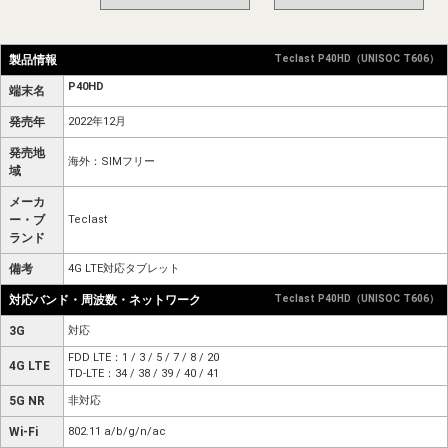
製品情報
Teclast P40HD（UNISOC T606）
P40HD
端末名
発売年
2022年12月
発売地
海外：SIMフリー
域
メーカ
ー・ブ
Teclast
ランド
備考
4G LTE対応タブレット
対応バンド・周波数・ネットワーク
Teclast P40HD（UNISOC T606）
3G
対応
FDD LTE：1 / 3 / 5 / 7 / 8 / 20
4G LTE
TD-LTE：34 / 38 / 39 / 40 / 41
5G NR
非対応
Wi-Fi
802.11 a/b/g/n/ac