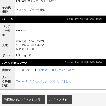
FeliCa/おサイフケータイ：非対応
その他
デュアルスピーカー搭載
機能
バッテリー
Teclast P40HD（UNISOC T606）
バッテ
リー容
6,000mAh
量
有線充電：10W（5V/2A）
充電
ワイヤレス充電：非公表
逆充電：非公表
ポート
USB Type-C
スペック表のソース
Teclast P40HD（UNISOC T606）
参照元
【公式サイト】
Teclast P40HD – teclast.com
スペッ
ク詳細
Teclast P40HDのスペック・対応バンドまとめ
記事
他機種とのスペックを比較
スペック検索