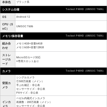
本体色
ブラック系
システム仕様
Teclast P40HD（UNISOC T606）
OS
Android 12
CPU（S
UNISOC T606
oC）
メモリ/保存容量
Teclast P40HD（UNISOC T606）
組み合
メモリ4GB+容量64GB
メモリ6GB+容量128GB
わせ
ストレ
MicroSDカード対応
ージカ
※専用スロットあり
ード
カメラ
Teclast P40HD（UNISOC T606）
シングルカメラ
①500万画素（メイン）
背面カ
手ぶれ補正：非公表
メラ
センサーサイズ：非公表
PXサイズ：非公表
ベゼル内蔵式インカメラ
インカ
画素数：200万画素（メイン）
センサーサイズ：非公表
メラ