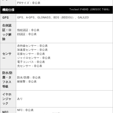
PXサイズ：非公表
機能仕様
Teclast P40HD（UNISOC T606）
GPS
GPS、A-GPS、GLONASS、BDS（BEIDOU）、GALILEO
生体認
証・ロ
指紋認証：非公表
顔認証：非公表
ック解
除
赤外線センサー：非公表
加速度センサー：非公表
センサ
近接センサー：非公表
ジャイロセンサー：非公表
ー
電子コンパス：非公表
光センサー：非公表
防水/防
塵・タ
防水/防塵：非公表
耐衝撃：非公表
フネス
等級
イヤホ
ンジャ
あり
ック
NFC：非公表
NFC