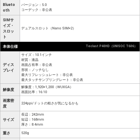
Blueto
バージョン：5.0
コーデック：非公表
oth
SIMサ
イズ・
デュアルスロット（Nano SIM×2）
スロッ
ト
本体仕様
Teclast P40HD（UNISOC T606）
サイズ：10.1インチ
材質：液晶
ディス
画面占有率：非公表
形状：ノッチなし
プレイ
最大リフレッシュレート：非公表
最大タッチサンプリングレート：非公表
解像度：1,920×1,200（WUXGA）
解像度
画面比率：16:10
画素密
224ppi/ドットの粗さが気になるかも
度
長辺：242mm
サイズ
短辺：168mm
厚さ：8.4mm
重さ
520g