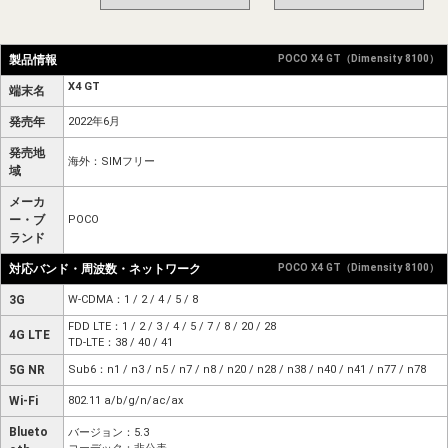
製品情報
POCO X4 GT（Dimensity 8100）
X4 GT
端末名
発売年
2022年6月
発売地
海外：SIMフリー
域
メーカ
ー・ブ
POCO
ランド
対応バンド・周波数・ネットワーク
POCO X4 GT（Dimensity 8100）
3G
W-CDMA：1 / 2 / 4 / 5 / 8
FDD LTE：1 / 2 / 3 / 4 / 5 / 7 / 8 / 20 / 28
4G LTE
TD-LTE：38 / 40 / 41
5G NR
Sub6：n1 / n3 / n5 / n7 / n8 / n20 / n28 / n38 / n40 / n41 / n77 / n78
Wi-Fi
802.11 a/b/g/n/ac/ax
Blueto
バージョン：5.3