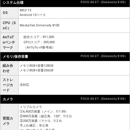
システム仕様
POCO X4 GT（Dimensity 8100）
MIUI 13
OS
Android 12ベース
CPU（S
MediaTek Dimensity 8100
oC）
AnTuT
総合スコア：811,000
uベンチ
GPUスコア：309,000
マーク
（AnTuTu v9参考値）
メモリ/保存容量
POCO X4 GT（Dimensity 8100）
組み合
メモリ8GB+容量128GB
メモリ8GB+容量256GB
わせ
ストレ
ージカ
非対応
ード
カメラ
POCO X4 GT（Dimensity 8100）
トリプルカメラ
①6,400万画素（メイン、f/1.89）
②800万画素（超広角、120°、f/2.2）
背面カ
③200万画素（マクロ、f/2.4）
メラ
手ぶれ補正：非公表