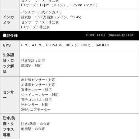
センサーサイズ：非公表
PXサイズ：1.6μm（メイン）、1.75μm（マクロ）
パンチホール式インカメラ
インカ
画素数：1,600万画素（メイン、f/2.45）
センサーサイズ：非公表
メラ
PXサイズ：非公表
機能仕様
POCO X4 GT（Dimensity 8100）
GPS
GPS、A-GPS、GLONASS、BDS（BEIDOU）、GALILEO
生体認
証・ロ
指紋認証：対応
顔認証：対応
ック解
除
赤外線センサー：対応
加速度センサー：対応
近接センサー：対応
センサ
ジャイロセンサー：対応
ー
電子コンパス：対応
光センサー：対応
X軸リニアモーター
防水/防
塵・タ
防水/防塵：非公表
耐衝撃：非公表
フネス
等級