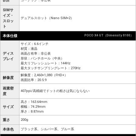
コーデック：非公表
oth
SIMサ
イズ・
デュアルスロット（Nano SIM×2）
スロッ
ト
本体仕様
POCO X4 GT（Dimensity 8100）
サイズ：6.6インチ
材質：液晶
ディス
画面占有率：非公表
形状：パンチホール（中央）
プレイ
最大リフレッシュレート：144Hz
最大タッチサンプリングレート：270Hz
解像度：2,460×1,080（FHD+）
解像度
画面比率：20.5:9
画素密
407ppi/高精細でドットの粗さは気にならない
度
高さ：163.64mm
サイズ
横幅：74.29mm
厚さ：8.87mm
重さ
200g
本体色
ブラック系、シルバー系、ブルー系