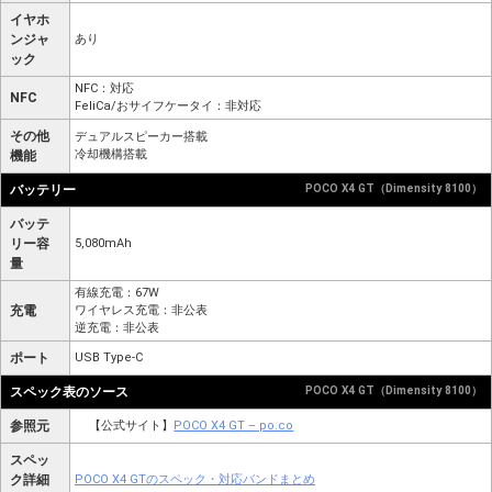
イヤホ
ンジャ
あり
ック
NFC：対応
NFC
FeliCa/おサイフケータイ：非対応
その他
デュアルスピーカー搭載
冷却機構搭載
機能
バッテリー
POCO X4 GT（Dimensity 8100）
バッテ
リー容
5,080mAh
量
有線充電：67W
充電
ワイヤレス充電：非公表
逆充電：非公表
ポート
USB Type-C
スペック表のソース
POCO X4 GT（Dimensity 8100）
参照元
【公式サイト】
POCO X4 GT – po.co
スペッ
ク詳細
POCO X4 GTのスペック・対応バンドまとめ