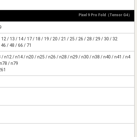
Pixel 9 Pro Fold（Tensor G4）
9
 12 / 13 / 14 / 17 / 18 / 19 / 20 / 21 / 25 / 26 / 28 / 29 / 30 / 32
46 / 48 / 66 / 71
/ n12 / n14 / n20 / n25 / n26 / n28 / n29 / n30 / n38 / n40 / n41 / n4
 n78 / n79
261