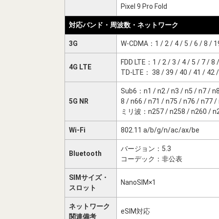
Pixel 9 Pro Fold
対応バンド・周波数・ネットワーク
3G
W-CDMA：1 / 2 / 4 / 5 / 6 / 8 / 1
FDD LTE：1 / 2 / 3 / 4 / 5 / 7 / 8 /
4G LTE
TD-LTE： 38 / 39 / 40 / 41 / 42 / 
Sub6：n1 / n2 / n3 / n5 / n7 / n8 
5G NR
8 / n66 / n71 / n75 / n76 / n77 /
ミリ波：n257 / n258 / n260 / n
Wi-Fi
802.11 a/b/g/n/ac/ax/be
バージョン：5.3
Bluetooth
コーデック：非公表
SIMサイズ・
NanoSIM×1
スロット
ネットワーク
eSIM対応
関連備考