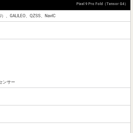
Pixel 9 Pro Fold（Tensor G4）
U）、GALILEO、QZSS、NavIC
センサー