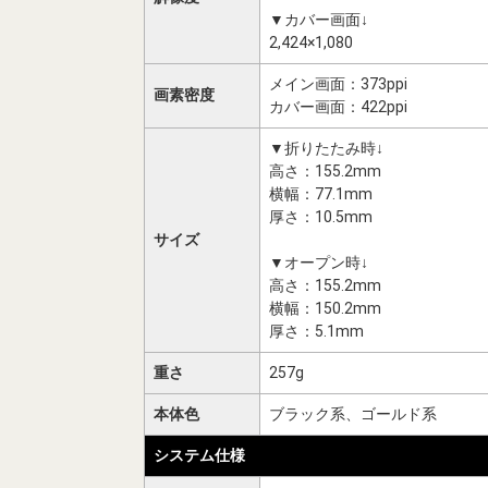
▼カバー画面↓
2,424×1,080
メイン画面：373ppi
画素密度
カバー画面：422ppi
▼折りたたみ時↓
高さ：155.2mm
横幅：77.1mm
厚さ：10.5mm
サイズ
▼オープン時↓
高さ：155.2mm
横幅：150.2mm
厚さ：5.1mm
重さ
257g
本体色
ブラック系、ゴールド系
システム仕様