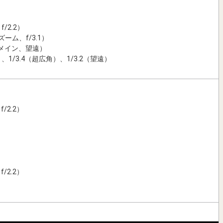
）
/2.2）
ーム、f/3.1）
メイン、望遠）
1/3.4（超広角）、1/3.2（望遠）
/2.2）
/2.2）