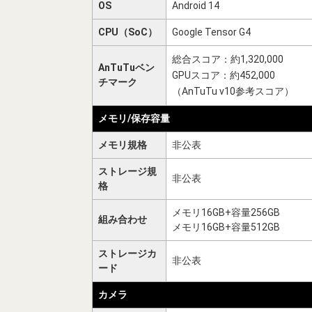
OS
Android 14
CPU（SoC）
Google Tensor G4
総合スコア：約1,320,000
AnTuTuベン
GPUスコア：約452,000
チマーク
（AnTuTu v10参考スコア）
メモリ/保存容量
メモリ規格
非公表
ストレージ規
非公表
格
メモリ16GB+容量256GB
組み合わせ
メモリ16GB+容量512GB
ストレージカ
非公表
ード
カメラ