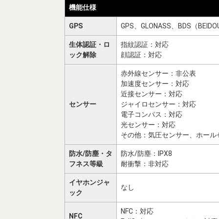
機能仕様
GPS
GPS、GLONASS、BDS（BEIDO
生体認証・ロ
指紋認証：対応
ック解除
顔認証：対応
赤外線センサー：非公表
加速度センサー：対応
近接センサー：対応
センサー
ジャイロセンサー：対応
電子コンパス：対応
光センサー：対応
その他：気圧センサー、ホール
防水/防塵・タ
防水/防塵：IPX8
フネス等級
耐衝撃：非対応
イヤホンジャ
なし
ック
NFC：対応
NFC