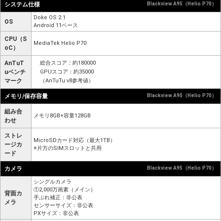
システム仕様
Blackview A95（Helio P70）
Doke OS 2.1
OS
Android 11ベース
CPU（S
MediaTek Helio P70
oC）
AnTuT
総合スコア：約180000
uベンチ
GPUスコア：約35000
マーク
（AnTuTu v8参考値）
メモリ/保存容量
Blackview A95（Helio P70）
組み合
メモリ8GB+容量128GB
わせ
ストレ
MicroSDカード対応（最大1TB）
ージカ
※片方のSIMスロットと共用
ード
カメラ
Blackview A95（Helio P70）
シングルカメラ
①2,000万画素（メイン）
背面カ
手ぶれ補正：非公表
メラ
センサーサイズ：非公表
PXサイズ：非公表