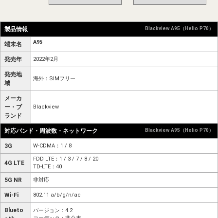
製品情報
Blackview A95（Helio P70）
A95
端末名
発売年
2022年2月
発売地
海外：SIMフリー
域
メーカ
ー・ブ
Blackview
ランド
対応バンド・周波数・ネットワーク
Blackview A95（Helio P70）
3G
W-CDMA：1 / 8
FDD LTE：1 / 3 / 7 / 8 / 20
4G LTE
TD-LTE：40
5G NR
非対応
Wi-Fi
802.11 a/b/g/n/ac
Blueto
バージョン：4.2