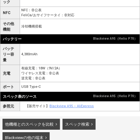
ック
NFC：非公表
NFC
FeliCa/おサイフケータイ：非対応
その他
冷却機構搭載
機能
バッテリー
Blackview A95（Helio P70）
バッテ
リー容
4,380mAh
量
有線充電：18W（9V/2A）
充電
ワイヤレス充電：非公表
逆充電：非公表
ポート
USB Type-C
スペック表のソース
Blackview A95（Helio P70）
参照元
【販売サイト】
Blackview A95 – AliExpress
他機種とのスペックを比較
スペック検索
Blackviewの他の端末