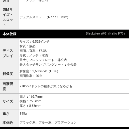
コーデック：非公表
oth
SIMサ
イズ・
デュアルスロット（Nano SIM×2）
スロッ
ト
本体仕様
Blackview A95（Helio P70）
サイズ：6.528インチ
材質：液晶
ディス
画面占有率：87.3%
形状：ノッチ（水滴）
プレイ
最大リフレッシュレート：非公表
最大タッチサンプリングレート：非公表
解像度：1,600×720（HD+）
解像度
画面比率：20:9
画素密
270ppi/ドットの粗さが気になるかも
度
高さ：163.7mm
サイズ
横幅：75.5mm
厚さ：8.55mm
重さ
195g
本体色
ブラック系、ブルー系、グラデーション