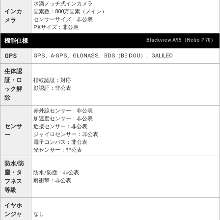
水滴ノッチ式インカメラ
インカ
画素数：800万画素（メイン）
センサーサイズ：非公表
メラ
PXサイズ：非公表
機能仕様
Blackview A95（Helio P70）
GPS
GPS、A-GPS、GLONASS、BDS（BEIDOU）、GALILEO
生体認
証・ロ
指紋認証：対応
顔認証：非公表
ック解
除
赤外線センサー：非公表
加速度センサー：非公表
センサ
近接センサー：非公表
ジャイロセンサー：非公表
ー
電子コンパス：非公表
光センサー：非公表
防水/防
塵・タ
防水/防塵：非公表
耐衝撃：非公表
フネス
等級
イヤホ
ンジャ
なし