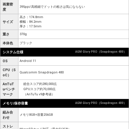
画素密
395ppi/高精細でドットの粗さは気にならない
度
高さ：174.8mm
サイズ
横幅：84.2mm
厚さ：17.5mm
重さ
370g
本体色
ブラック
システム仕様
AGM Glory PRO（Snapdragon 480）
OS
Android 11
CPU（S
Qualcomm Snapdragon 480
oC）
AnTuT
総合スコア約280,000点
uベンチ
GPUスコア約70,000点
マーク
（AnTuTu v9参考値）
メモリ/保存容量
AGM Glory PRO（Snapdragon 480）
組み合
メモリ8GB+容量256GB
わせ
ストレ