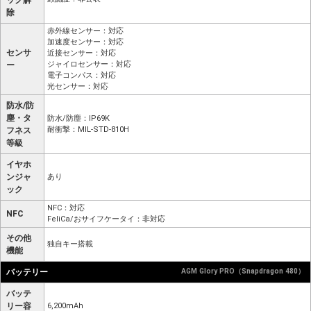
ック解
除
赤外線センサー：対応
加速度センサー：対応
センサ
近接センサー：対応
ジャイロセンサー：対応
ー
電子コンパス：対応
光センサー：対応
防水/防
塵・タ
防水/防塵：IP69K
耐衝撃：MIL-STD-810H
フネス
等級
イヤホ
ンジャ
あり
ック
NFC：対応
NFC
FeliCa/おサイフケータイ：非対応
その他
独自キー搭載
機能
バッテリー
AGM Glory PRO（Snapdragon 480）
バッテ
リー容
6,200mAh