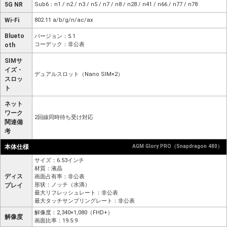
5G NR
Sub6：n1 / n2 / n3 / n5 / n7 / n8 / n28 / n41 / n66 / n77 / n78
Wi-Fi
802.11 a/b/g/n/ac/ax
Blueto
バージョン：5.1
コーデック：非公表
oth
SIMサ
イズ・
デュアルスロット（Nano SIM×2）
スロッ
ト
ネット
ワーク
2回線同時待ち受け対応
関連備
考
本体仕様
AGM Glory PRO（Snapdragon 480）
サイズ：6.53インチ
材質：液晶
ディス
画面占有率：非公表
形状：ノッチ（水滴）
プレイ
最大リフレッシュレート：非公表
最大タッチサンプリングレート：非公表
解像度：2,340×1,080（FHD+）
解像度
画面比率：19.5:9