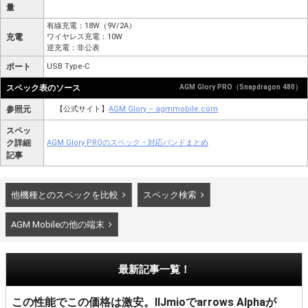
量
有線充電：18W（9V/2A）
充電
ワイヤレス充電：10W
逆充電：非公表
ポート
USB Type-C
スペック表のソース
AGM Glory PRO（Snapdragon 480）
参照元
【公式サイト】
AGM Glory – agmmobile.com
スペッ
ク詳細
AGM Glory PROのスペック・対応バンドまとめ
記事
他機種とのスペックを比較
スペック検索
AGM Mobileの他の端末
最新記事一覧！
この性能でこの価格は激安。IIJmioでarrows Alphaが