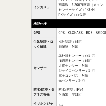
画素数：3,200万画素（メイン、f
インカメラ
センサーサイズ：1/3.44
PXサイズ：非公表
機能仕様
GPS
GPS、GLONASS、BDS（BEIDO
生体認証・ロ
指紋認証：対応
ック解除
顔認証：対応
赤外線センサー：非対応
加速度センサー：対応
近接センサー：対応
センサー
ジャイロセンサー：対応
電子コンパス：対応
光センサー：対応
防水/防塵・タ
防水/防塵：IP54
フネス等級
耐衝撃：非対応
イヤホンジャ
なし