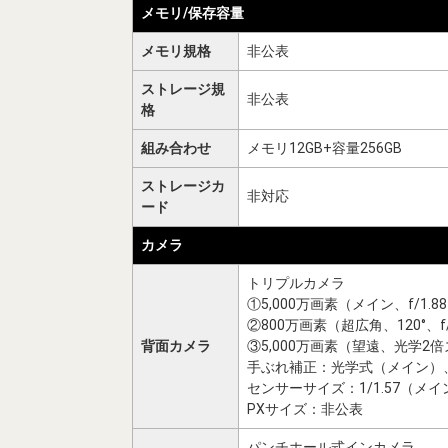
メモリ/保存容量
メモリ規格
非公表
ストレージ規
非公表
格
組み合わせ
メモリ12GB+容量256GB
ストレージカ
非対応
ード
カメラ
トリプルカメラ
①5,000万画素（メイン、f/1.8
②800万画素（超広角、120°、f/
背面カメラ
③5,000万画素（望遠、光学2倍ズ
手ぶれ補正：光学式（メイン）
センサーサイズ：1/1.57（メイ
PXサイズ：非公表
パンチホール式インカメラ