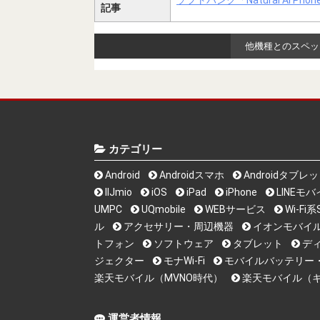
ソフトバンク「Natural AI
記事
他機種とのスペッ
カテゴリー
Android
Androidスマホ
Androidタブレ
IIJmio
iOS
iPad
iPhone
LINEモ
UMPC
UQmobile
WEBサービス
Wi-F
ル
アクセサリー・周辺機器
イオンモバイ
トフォン
ソフトウェア
タブレット
デ
ジェクター
モナWi-Fi
モバイルバッテリー
楽天モバイル（MVNO時代）
楽天モバイル（
運営者情報