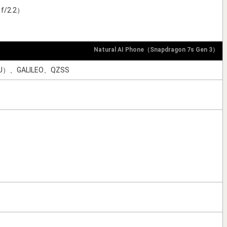
/2.2）
Natural AI Phone（Snapdragon 7s Gen 3）
U）、GALILEO、QZSS