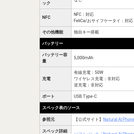
ック
NFC：対応
NFC
FeliCa/おサイフケータイ：対応
その他機能
独自キー搭載
バッテリー
バッテリー容
5,000mAh
量
有線充電：50W
充電
ワイヤレス充電：非対応
逆充電：非対応
ポート
USB Type-C
スペック表のソース
参照元
【公式サイト】
Natural AI
スペック詳細