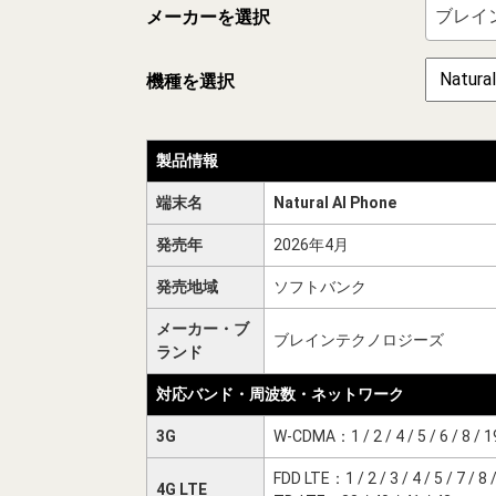
メーカーを選択
機種を選択
製品情報
端末名
Natural AI Phone
発売年
2026年4月
発売地域
ソフトバンク
メーカー・ブ
ブレインテクノロジーズ
ランド
対応バンド・周波数・ネットワーク
3G
W-CDMA：1 / 2 / 4 / 5 / 6 / 8 / 1
FDD LTE：1 / 2 / 3 / 4 / 5 / 7 / 8 /
4G LTE