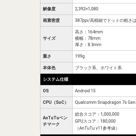
解像度
2,392×1,080
画素密度
387ppi/高精細でドットの粗
高さ：164mm
サイズ
横幅：78mm
厚さ：8.3mm
重さ
199g
本体色
ブラック系、ホワイト系
システム仕様
OS
Android 15
CPU（SoC）
Qualcomm Snapdragon 7s Gen
総合スコア：1,000,000
AnTuTuベン
GPUスコア：180,000
チマーク
（AnTuTu v11参考値）