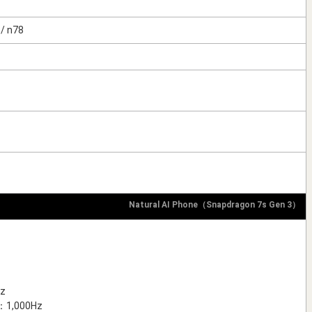
 / n78
Natural AI Phone（Snapdragon 7s Gen 3）
z
,000Hz