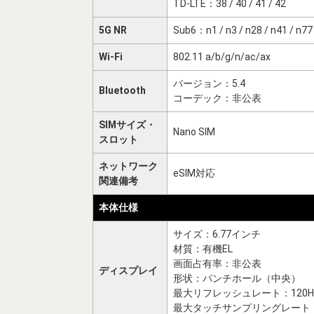
TD-LTE：38 / 40 / 41 / 42
5G NR
Sub6：n1 / n3 / n28 / n41 / n77
Wi-Fi
802.11 a/b/g/n/ac/ax
バージョン：5.4
Bluetooth
コーデック：非公表
SIMサイズ・
Nano SIM
スロット
ネットワーク
eSIM対応
関連備考
本体仕様
サイズ：6.77インチ
材質：有機EL
画面占有率：非公表
ディスプレイ
形状：パンチホール（中央）
最大リフレッシュレート：120H
最大タッチサンプリングレート：1