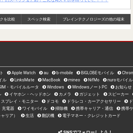
 Phone」のスペックまとめ！こんなAIスマホを待っていた！！！
クを比較
スペック検索
ブレインテクノロジーズの他の端末
ット
Apple Watch
au
b-mobile
BIGLOBEモバイル
Chro
バイル
LinksMate
MacBook
mineo
NifMo
nuroモバイル
i系SIM・モバイルルータ
Windows
WindowsノートPC
お知らせ
ル
イヤホン・ヘッドホン
カメラ
ガジェット
スピーカー
ィスプレイ・モニター
ドコモ
ドラレコ・カーアクセサリー
ド
・充電器
ワイモバイル
掃除機
携帯キャリア・通信
携帯ゲ
キャリア）
生活
翻訳機
電子マネー・クレジットカード
SNSでフォローしよう！