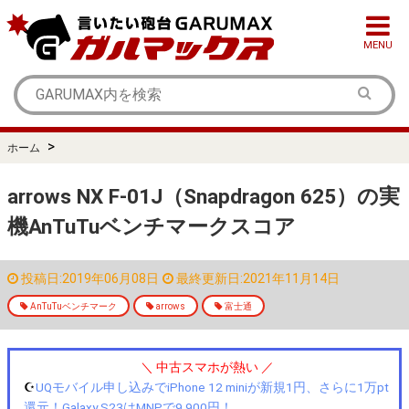
MENU
>
ホーム
arrows NX F-01J（Snapdragon 625）の実
機AnTuTuベンチマークスコア
投稿日:2019年06月08日
最終更新日:2021年11月14日
AnTuTuベンチマーク
arrows
富士通
＼ 中古スマホが熱い ／
☪️
UQモバイル申し込みでiPhone 12 miniが新規1円、さらに1万pt
還元！Galaxy S23はMNPで9,900円！