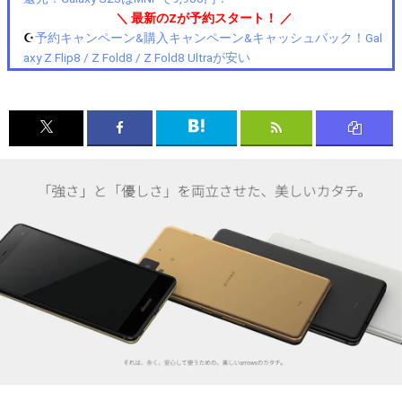
＼ 最新のZが予約スタート！ ／
☪️
予約キャンペーン&購入キャンペーン&キャッシュバック！Gal
axy Z Flip8 / Z Fold8 / Z Fold8 Ultraが安い