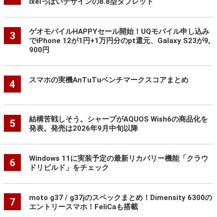
ixelっぽいデザインの8.8型タブレット
ゲオモバイルHAPPYセール開始！UQモバイル申し込み
3
でiPhone 12が1円+1万円分のpt還元、Galaxy S23が9,
900円
スマホの実機AnTuTuベンチマークスコアまとめ
4
結構苦戦しそう。シャープがAQUOS Wish6の商品化を
5
発表。発売は2026年9月中旬以降
Windows 11に実装予定の最新リカバリー機能「クラウ
6
ドリビルド」をチェック
moto g37 / g37jのスペックまとめ！Dimensity 6300の
7
エントリースマホ！FeliCaも搭載