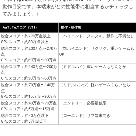
動作目安です。本端末がどの性能帯に相当するかチェックし
てみましょう。↓
AnTuTuスコア（V11）
動作・操作感
総合スコア：約270万点以上
（ハイエンド）ヌルヌル。動作に不満なし
GPUスコア：約80万点以上
総合スコア：約200万点〜270万
（準ハイエンド）サクサク。重いゲームも
点
OK
GPUスコア：約60万点〜80万点
総合スコア：約140万点〜200万
（ミドルハイ）重いゲームもなんとか
点
GPUスコア：約30万点〜60万点
総合スコア：約70万点〜140万
（ミドルレンジ）軽いゲームくらいなら
点
GPUスコア：約15万点〜30万点
総合スコア：約40万点〜70万点
（エントリー）必要最低限
GPUスコア：約5万点〜15万点
総合スコア：約40万点以下
（ローエンド）サブ端末向き
GPUスコア：約5万点以下