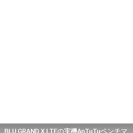
BLU GRAND X LTEの実機AnTuTuベンチマ