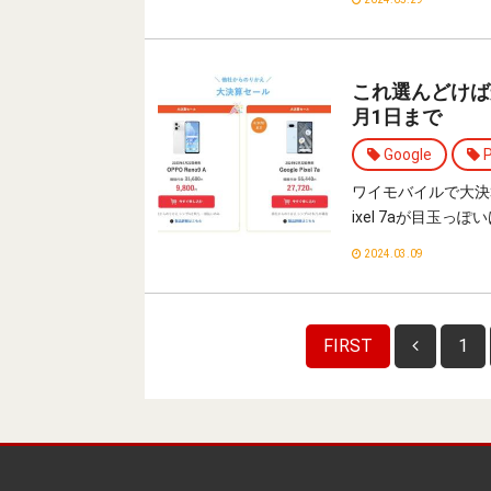
これ選んどけば安心
月1日まで
Google
P
ワイモバイルで大決算SA
ixel 7aが目玉っぽ
2024.03.09
FIRST
1