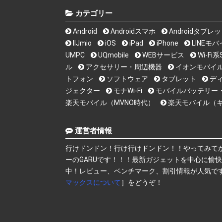
カテゴリー
Android
Androidスマホ
Androidタブレ
IIJmio
iOS
iPad
iPhone
LINEモ
UMPC
UQmobile
WEBサービス
Wi-F
ル
アクセサリー・周辺機器
イオンモバイ
トフォン
ソフトウェア
タブレット
デ
ジェクター
モナWi-Fi
モバイルバッテリー
楽天モバイル（MVNO時代）
楽天モバイル（
運営者情報
行けドンドン！行け行けドンドン！！やってみて
ーのGARUです！！！最新ガジェットを中心に愉
中！レビュー、ベンチマーク、割引情報が人気で
マックスについて
］をどうぞ！