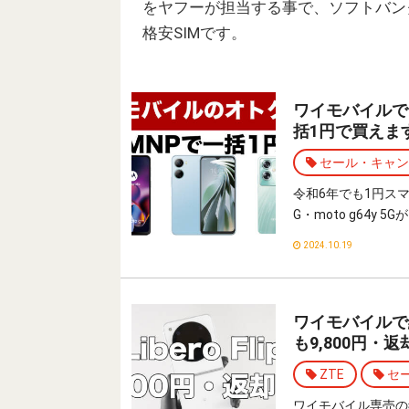
をヤフーが担当する事で、ソフトバン
格安SIMです。
ワイモバイルではLi
括1円で買えま
セール・キャン
令和6年でも1円スマホ
G・moto g64
2024.10.19
ワイモバイルで縦
も9,800円・
ZTE
セ
ワイモバイル専売の縦