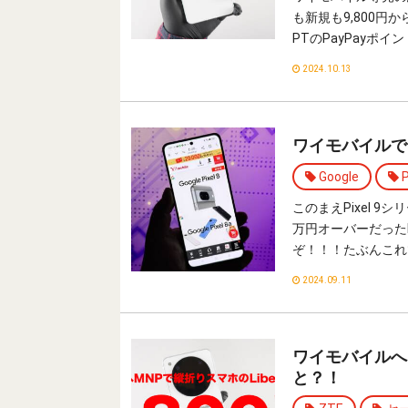
も新規も9,800円
PTのPayPayポ
2024.10.13
ワイモバイルでP
Google
P
このまえPixel 
万円オーバーだったP
ぞ！！！たぶんこれ
2024.09.11
ワイモバイルへMN
と？！