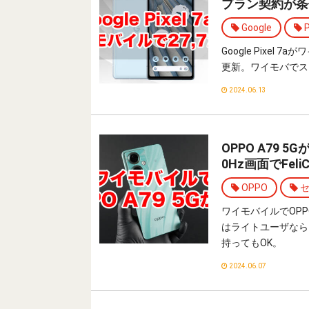
プラン契約が条
Google
P
Google Pixe
更新。ワイモバでス
2024.06.13
OPPO A79 5
0Hz画面でFeli
OPPO
セ
ワイモバイルでOPP
はライトユーザなら
持ってもOK。
2024.06.07