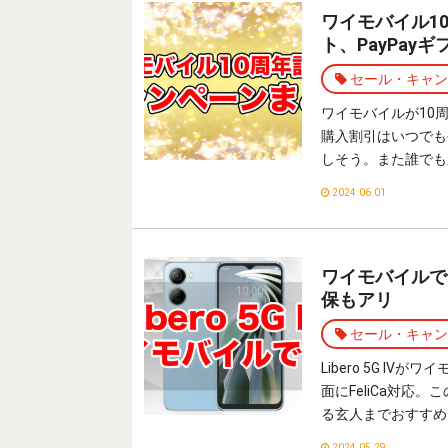
ワイモバイル1
ト、PayPay
セール・キャン
ワイモバイルが10
購入割引はいつでも
しそう。また誰でも
2024.06.01
ワイモバイルでL
保もアリ
セール・キャン
Libero 5G 
面にFeliCa対
る玄人までおすすめ
2024.05.29