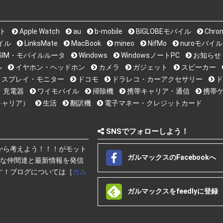
ット
Apple Watch
au
b-mobile
BIGLOBEモバイル
Chro
バイル
LinksMate
MacBook
mineo
NifMo
nuroモバイル
i系SIM・モバイルルータ
Windows
WindowsノートPC
お知らせ
ル
イヤホン・ヘッドホン
カメラ
ガジェット
スピーカー
ィスプレイ・モニター
ドコモ
ドラレコ・カーアクセサリー
ド
・充電器
ワイモバイル
掃除機
携帯キャリア・通信
携帯ゲ
キャリア）
生活
翻訳機
電子マネー・クレジットカード
SNSでフォローしよう！
から考えよう！！！がモット
ガルマックスのFacebookへ
快な仲間達と最新情報を発信
す！ブログについては［
ガル
ガルマックスをfeedlyに登録