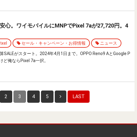
。ワイモバイルにMNPでPixel 7aが27,720円。4
ixel
セール・キャンペーン・お得情報
ニュース
LEがスタート。2024年4月1日まで。OPPO Reno9 AとGoogle P
いけど俺ならPixel 7a一択。
2
3
4
5
LAST