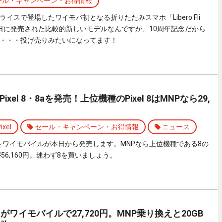
ール・キャンペーン・お得情報
イスで登場したワイモバ初となる折りたたみスマホ「Libero Fli
29日に発売された比較的新しいモデルなんですが、10周年記念だから
・・・投げ売りみたいになってます！
xel 8・8aを発売！上位機種のPixel 8はMNPなら29,
ixel
セール・キャンペーン・お得情報
ニュース
l 8と8aをワイモバイルが本日から発売します。MNPなら上位機種である8の
aが56,160円。迷わず8を買いましょう。
el 7aがワイモバイルで27,720円。MNP乗り換えと20GB