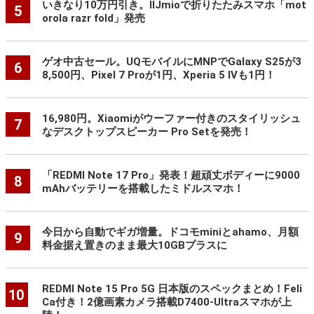
いきなり10万円引き。IIJmioで折りたたみスマホ「mot
5
orola razr fold」発売
ゲオ中古セール。UQモバイルにMNPでGalaxy S25が3
6
8,500円、Pixel 7 Proが1円、Xperia 5 IVも1円！
16,980円。Xiaomiがウーファー付きのスタイリッシュ
7
なデスクトップスピーカー Pro Setを発売！
「REDMI Note 17 Pro」発表！超頑丈ボディーに9000
8
mAhバッテリーを搭載したミドルスマホ！
今日から自動でギガ増量。ドコモminiとahamo、月額
9
料金据え置きのまま最大10GBプラスに
REDMI Note 15 Pro 5G 日本版のスペックまとめ！Feli
10
Ca付き！2億画素カメラ搭載D7400-Ultraスマホが上