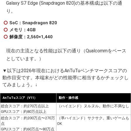
Galaxy S7 Edge (Snapdragon 820)の基本構成は以下の通
り。
SoC：Snapdragon 820
メモリ：4GB
解像度：2,560×1,440
現在の主流となる性能は以下の通り（Qualcommをベース
としています。）
▼以下は2026年現在におけるAnTuTuベンチマークスコアの
動作目安です。本端末がどの性能帯に相当するかチェックし
てみましょう。↓
AnTuTuスコア（V11）
動作・操作感
総合スコア：約270万点以上
（ハイエンド）ヌルヌル。動作に不満なし
GPUスコア：約80万点以上
総合スコア：約200万点〜270万
（準ハイエンド）サクサク。重いゲームも
点
OK
GPUスコア：約60万点〜80万点