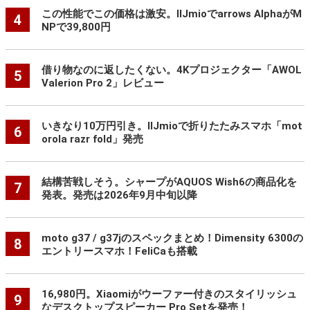
この性能でこの価格は激安。IIJmioでarrows AlphaがM
4
NPで39,800円
借り物なのに返したくない。4Kプロジェクター「AWOL
5
Valerion Pro 2」レビュー
いきなり10万円引き。IIJmioで折りたたみスマホ「mot
6
orola razr fold」発売
結構苦戦しそう。シャープがAQUOS Wish6の商品化を
7
発表。発売は2026年9月中旬以降
moto g37 / g37jのスペックまとめ！Dimensity 6300の
8
エントリースマホ！FeliCaも搭載
16,980円。Xiaomiがウーファー付きのスタイリッシュ
9
なデスクトップスピーカー Pro Setを発売！