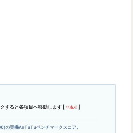
クすると各項目へ移動します
[
]
非表示
on 800)の実機AnTuTuベンチマークスコア。