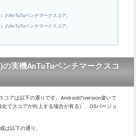
 7.1.1）のAnTuTuベンチマークスコア。
 6.0.1）のAnTuTuベンチマークスコア。
on 800)の実機AnTuTuベンチマークスコ
コアは以下の通りです。Androidのversion違いで
適化でスコアが向上する場合が有る）、OSバージョ
の基本構成は以下の通り。