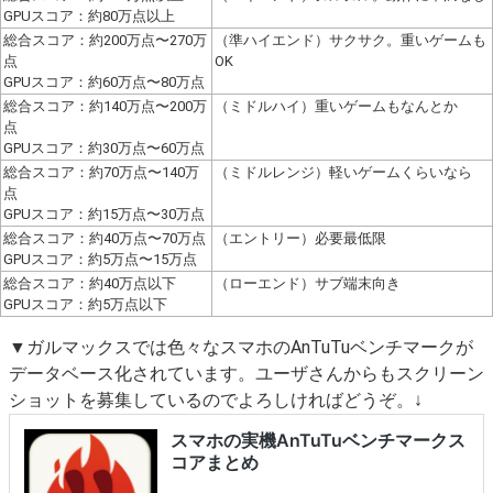
GPUスコア：約80万点以上
総合スコア：約200万点〜270万
（準ハイエンド）サクサク。重いゲームも
点
OK
GPUスコア：約60万点〜80万点
総合スコア：約140万点〜200万
（ミドルハイ）重いゲームもなんとか
点
GPUスコア：約30万点〜60万点
総合スコア：約70万点〜140万
（ミドルレンジ）軽いゲームくらいなら
点
GPUスコア：約15万点〜30万点
総合スコア：約40万点〜70万点
（エントリー）必要最低限
GPUスコア：約5万点〜15万点
総合スコア：約40万点以下
（ローエンド）サブ端末向き
GPUスコア：約5万点以下
▼ガルマックスでは色々なスマホのAnTuTuベンチマークが
データベース化されています。ユーザさんからもスクリーン
ショットを募集しているのでよろしければどうぞ。↓