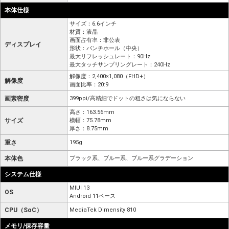
本体仕様
サイズ：6.6インチ
材質：液晶
画面占有率：非公表
ディスプレイ
形状：パンチホール（中央）
最大リフレッシュレート：90Hz
最大タッチサンプリングレート：240Hz
解像度：2,400×1,080（FHD+）
解像度
画面比率：20:9
画素密度
399ppi/高精細でドットの粗さは気にならない
高さ：163.56mm
サイズ
横幅：75.78mm
厚さ：8.75mm
重さ
195g
本体色
ブラック系、ブルー系、ブルー系グラデーション
システム仕様
MIUI 13
OS
Android 11ベース
CPU（SoC）
MediaTek Dimensity 810
メモリ/保存容量