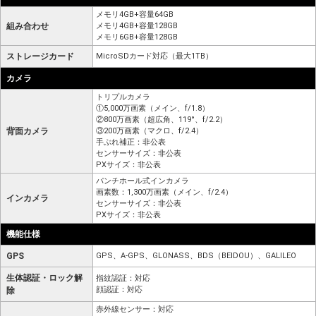
メモリ4GB+容量64GB
組み合わせ
メモリ4GB+容量128GB
メモリ6GB+容量128GB
ストレージカード
MicroSDカード対応（最大1TB）
カメラ
トリプルカメラ
①5,000万画素（メイン、f/1.8）
②800万画素（超広角、119°、f/2.2）
背面カメラ
③200万画素（マクロ、f/2.4）
手ぶれ補正：非公表
センサーサイズ：非公表
PXサイズ：非公表
パンチホール式インカメラ
画素数：1,300万画素（メイン、f/2.4）
インカメラ
センサーサイズ：非公表
PXサイズ：非公表
機能仕様
GPS
GPS、A-GPS、GLONASS、BDS（BEIDOU）、GALILEO
生体認証・ロック解
指紋認証：対応
顔認証：対応
除
赤外線センサー：対応