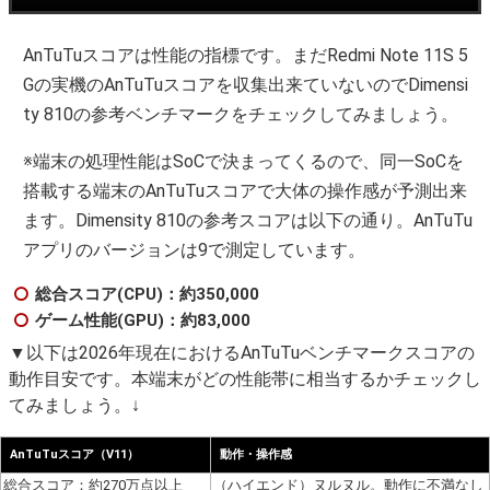
AnTuTuスコアは性能の指標です。まだRedmi Note 11S 5
Gの実機のAnTuTuスコアを収集出来ていないのでDimensi
ty 810の参考ベンチマークをチェックしてみましょう。
※端末の処理性能はSoCで決まってくるので、同一SoCを
搭載する端末のAnTuTuスコアで大体の操作感が予測出来
ます。Dimensity 810の参考スコアは以下の通り。AnTuTu
アプリのバージョンは9で測定しています。
総合スコア(CPU)：約350,000
ゲーム性能(GPU)：約83,000
▼以下は2026年現在におけるAnTuTuベンチマークスコアの
動作目安です。本端末がどの性能帯に相当するかチェックし
てみましょう。↓
AnTuTuスコア（V11）
動作・操作感
総合スコア：約270万点以上
（ハイエンド）ヌルヌル。動作に不満なし