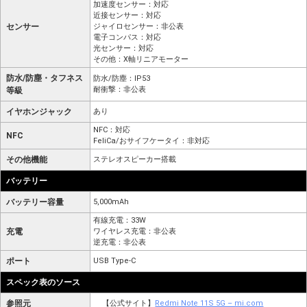
加速度センサー：対応
近接センサー：対応
センサー
ジャイロセンサー：非公表
電子コンパス：対応
光センサー：対応
その他：X軸リニアモーター
防水/防塵・タフネス
防水/防塵：IP53
耐衝撃：非公表
等級
イヤホンジャック
あり
NFC：対応
NFC
FeliCa/おサイフケータイ：非対応
その他機能
ステレオスピーカー搭載
バッテリー
バッテリー容量
5,000mAh
有線充電：33W
充電
ワイヤレス充電：非公表
逆充電：非公表
ポート
USB Type-C
スペック表のソース
参照元
【公式サイト】
Redmi Note 11S 5G – mi.com