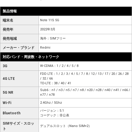
製品情報
端末名
Note 11S 5G
発売年
2022年3月
発売地域
海外：SIMフリー
メーカー・ブランド
Redmi
対応バンド・周波数・ネットワーク
3G
W-CDMA：1 / 2 / 4 / 5 / 8
FDD LTE：1 / 2 / 3 / 4 / 5 / 7 / 8 / 12 / 13 / 17 / 20 / 26 / 28
4G LTE
/ 32 / 66
TD-LTE：38 / 40 / 41
Sub6：n1 / n3 / n5 / n7 / n8 / n20 / n28 / n40 / n41 / n66 /
5G NR
n77 / n78
Wi-Fi
2.4Ghz / 5Ghz
バージョン：5.1
Bluetooth
コーデック：非公表
SIMサイズ・スロッ
デュアルスロット（Nano SIM×2）
ト