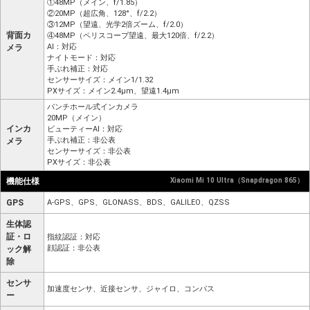
①48MP（メイン、f/1.85）
②20MP（超広角、128°、f/2.2）
③12MP（望遠、光学2倍ズーム、f/2.0）
背面カ
④48MP（ペリスコープ望遠、最大120倍、f/2.2）
AI：対応
メラ
ナイトモード：対応
手ぶれ補正：対応
センサーサイズ：メイン1/1.32
PXサイズ：メイン2.4μm、望遠1.4μm
パンチホール式インカメラ
20MP（メイン）
インカ
ビューティーAI：対応
手ぶれ補正：非公表
メラ
センサーサイズ：非公表
PXサイズ：非公表
機能仕様
Xiaomi Mi 10 Ultra（Snapdragon 865）
GPS
A-GPS、GPS、GLONASS、BDS、GALILEO、QZSS
生体認
証・ロ
指紋認証：対応
顔認証：非公表
ック解
除
センサ
加速度センサ、近接センサ、ジャイロ、コンパス
ー