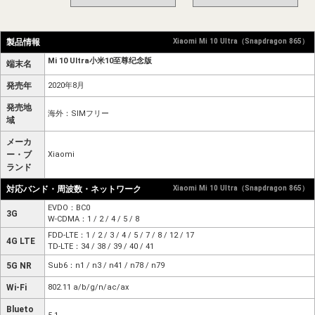
製品情報
Xiaomi Mi 10 Ultra（Snapdragon 865）
Mi 10 Ultra小米10至尊纪念版
端末名
発売年
2020年8月
発売地
海外：SIMフリー
域
メーカ
ー・ブ
Xiaomi
ランド
対応バンド・周波数・ネットワーク
Xiaomi Mi 10 Ultra（Snapdragon 865）
EVDO：BC0
3G
W-CDMA：1 / 2 / 4 / 5 / 8
FDD-LTE：1 / 2 / 3 / 4 / 5 / 7 / 8 / 12 / 17
4G LTE
TD-LTE：34 / 38 / 39 / 40 / 41
5G NR
Sub6：n1 / n3 / n41 / n78 / n79
Wi-Fi
802.11 a/b/g/n/ac/ax
Blueto