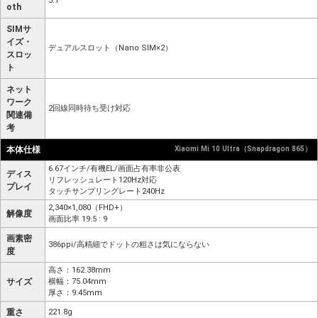
5.1
oth
SIMサ
イズ・
デュアルスロット（Nano SIM×2）
スロッ
ト
ネット
ワーク
2回線同時待ち受け対応
関連備
考
本体仕様
Xiaomi Mi 10 Ultra（Snapdragon 865）
6.67インチ/有機EL/画面占有率非公表
ディス
リフレッシュレート120Hz対応
プレイ
タッチサンプリングレート240Hz
2,340×1,080（FHD+）
解像度
画面比率 19.5 : 9
画素密
386ppi/高精細でドットの粗さは気にならない
度
高さ：162.38mm
サイズ
横幅：75.04mm
厚さ：9.45mm
重さ
221.8g