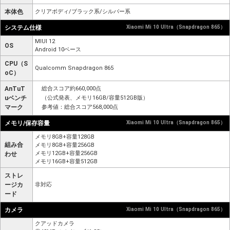
本体色
クリアボディ/ブラック系/シルバー系
システム仕様
Xiaomi Mi 10 Ultra（Snapdragon 865）
MIUI 12
OS
Android 10ベース
CPU（S
Qualcomm Snapdragon 865
oC）
AnTuT
総合スコア約660,000点
uベンチ
（公式発表、メモリ16GB/容量512GB版）
マーク
参考値：総合スコア568,000点
メモリ/保存容量
Xiaomi Mi 10 Ultra（Snapdragon 865）
メモリ8GB+容量128GB
組み合
メモリ8GB+容量256GB
メモリ12GB+容量256GB
わせ
メモリ16GB+容量512GB
ストレ
ージカ
非対応
ード
カメラ
Xiaomi Mi 10 Ultra（Snapdragon 865）
クアッドカメラ