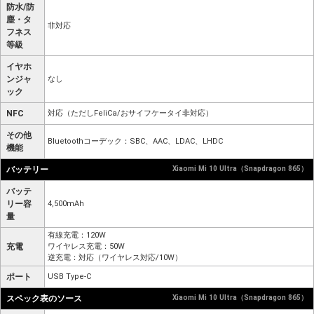
防水/防
塵・タ
非対応
フネス
等級
イヤホ
ンジャ
なし
ック
NFC
対応（ただしFeliCa/おサイフケータイ非対応）
その他
Bluetoothコーデック：SBC、AAC、LDAC、LHDC
機能
バッテリー
Xiaomi Mi 10 Ultra（Snapdragon 865）
バッテ
リー容
4,500mAh
量
有線充電：120W
充電
ワイヤレス充電：50W
逆充電：対応（ワイヤレス対応/10W）
ポート
USB Type-C
スペック表のソース
Xiaomi Mi 10 Ultra（Snapdragon 865）