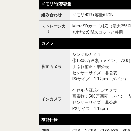
メモリ/保存容量
組み合わせ
メモリ4GB+容量64GB
ストレージカ
MicroSDカード対応（最大256G
ード
※片方のSIMスロットと共用
カメラ
シングルカメラ
①1,300万画素（メイン、f/2.0
背面カメラ
手ぶれ補正：非公表
センサーサイズ：非公表
PXサイズ：1.12μm（メイン）
ベゼル内蔵式インカメラ
画素数：500万画素（メイン、f/
インカメラ
センサーサイズ：非公表
PXサイズ：1.12μm
機能仕様
GPS
GPS、A-GPS、GLONASS、BDS