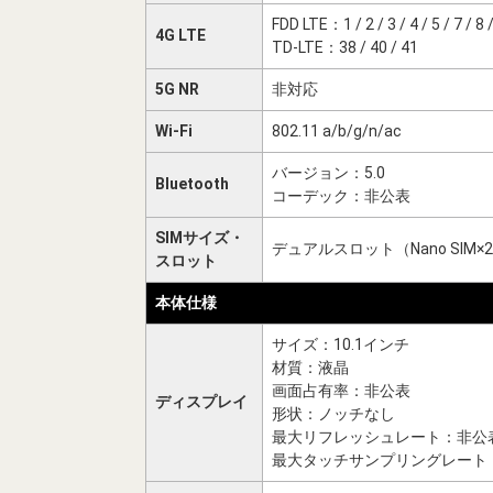
FDD LTE：1 / 2 / 3 / 4 / 5 / 7 / 8 /
4G LTE
TD-LTE：38 / 40 / 41
5G NR
非対応
Wi-Fi
802.11 a/b/g/n/ac
バージョン：5.0
Bluetooth
コーデック：非公表
SIMサイズ・
デュアルスロット（Nano SIM×
スロット
本体仕様
サイズ：10.1インチ
材質：液晶
画面占有率：非公表
ディスプレイ
形状：ノッチなし
最大リフレッシュレート：非公
最大タッチサンプリングレート