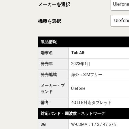
Ulefon
メーカーを選択
機種を選択
製品情報
端末名
Tab A8
発売年
2023年1月
発売地域
海外：SIMフリー
メーカー・ブ
Ulefone
ランド
備考
4G LTE対応タブレット
対応バンド・周波数・ネットワーク
3G
W-CDMA：1 / 2 / 4 / 5 / 8