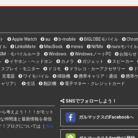
ット
Apple Watch
au
b-mobile
BIGLOBEモバイル
Chro
バイル
LinksMate
MacBook
mineo
NifMo
nuroモバイル
i系SIM・モバイルルータ
Windows
WindowsノートPC
お知らせ
ル
イヤホン・ヘッドホン
カメラ
ガジェット
スピーカー
ィスプレイ・モニター
ドコモ
ドラレコ・カーアクセサリー
ド
・充電器
ワイモバイル
掃除機
携帯キャリア・通信
携帯ゲ
キャリア）
生活
翻訳機
電子マネー・クレジットカード
SNSでフォローしよう！
から考えよう！！！がモット
ガルマックスのFacebookへ
快な仲間達と最新情報を発信
す！ブログについては［
ガル