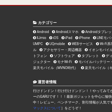
カテゴリー
Android
Androidスマホ
Androidタブレ
IIJmio
iOS
iPad
iPhone
LINEモ
UMPC
UQmobile
WEBサービス
Wi-F
ル
アクセサリー・周辺機器
イオンモバイ
トフォン
ソフトウェア
タブレット
デ
ジェクター
モナWi-Fi
モバイルバッテリー
楽天モバイル（MVNO時代）
楽天モバイル（
運営者情報
行けドンドン！行け行けドンドン！！やってみて
ーのGARUです！！！最新ガジェットを中心に愉
中！レビュー、ベンチマーク、割引情報が人気で
マックスについて
］をどうぞ！