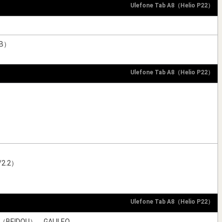
Ulefone Tab A8（Helio P22）
B）
Ulefone Tab A8（Helio P22）
）
2.2）
Ulefone Tab A8（Helio P22）
（BEIDOU）、GALILEO