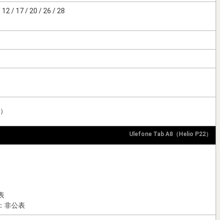
 12 / 17 / 20 / 26 / 28
2）
Ulefone Tab A8（Helio P22）
表
：非公表