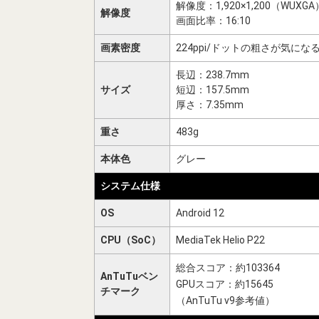
解像度：1,920×1,200（WUXGA
解像度
画面比率：16:10
画素密度
224ppi/ドットの粗さが気にな
長辺：238.7mm
サイズ
短辺：157.5mm
厚さ：7.35mm
重さ
483g
本体色
グレー
システム仕様
OS
Android 12
CPU（SoC）
MediaTek Helio P22
総合スコア：約103364
AnTuTuベン
GPUスコア：約15645
チマーク
（AnTuTu v9参考値）