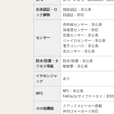
生体認証・ロ
指紋認証：非公表
ック解除
顔認証：対応
赤外線センサー：非公表
加速度センサー：対応
近接センサー：非公表
センサー
ジャイロセンサー：非公表
電子コンパス：非公表
光センサー：非公表
防水/防塵・タ
防水/防塵：非公表
フネス等級
耐衝撃：非公表
イヤホンジャ
あり
ック
NFC：非公表
NFC
FeliCa/おサイフケータイ：非対
クアッドスピーカー搭載
その他機能
外付けキーボード対応