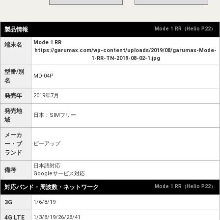
製品情報
Mode 1 RR（Helio P22）
Mode 1 RR
端末名
https://garumax.com/wp-content/uploads/2019/08/garumax-Mode-
1-RR-TN-2019-08-02-1.jpg
型番/別
MD-04P
名
発売年
2019年7月
発売地
日本：SIMフリー
域
メーカ
ー・ブ
ピーアップ
ランド
日本語対応
備考
Googleサービス対応
対応バンド・周波数・ネットワーク
Mode 1 RR（Helio P22）
3G
1/6/8/19
4G LTE
1/3/8/19/26/28/41