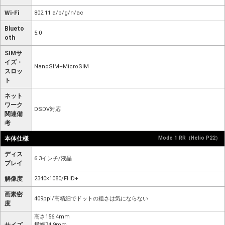
Wi-Fi
802.11 a/b/g/n/ac
Blueto
5.0
oth
SIMサ
イズ・
NanoSIM+MicroSIM
スロッ
ト
ネット
ワーク
DSDV対応
関連備
考
本体仕様
Mode 1 RR（Helio P22）
ディス
6.3インチ/液晶
プレイ
解像度
2340×1080/FHD+
画素密
409ppi/高精細でドットの粗さは気にならない
度
高さ156.4mm
横幅74.9mm