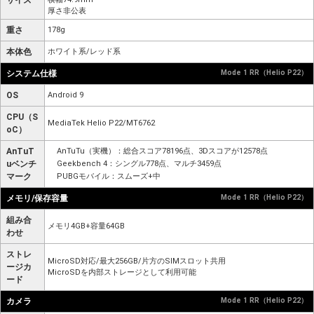
サイズ
厚さ非公表
重さ
178g
本体色
ホワイト系/レッド系
システム仕様
Mode 1 RR（Helio P22）
OS
Android 9
CPU（S
MediaTek Helio P22/MT6762
oC）
AnTuT
AnTuTu（実機）：総合スコア78196点、3Dスコアが12578点
uベンチ
Geekbench 4：シングル778点、マルチ3459点
マーク
PUBGモバイル：スムーズ+中
メモリ/保存容量
Mode 1 RR（Helio P22）
組み合
メモリ4GB+容量64GB
わせ
ストレ
MicroSD対応/最大256GB/片方のSIMスロット共用
ージカ
MicroSDを内部ストレージとして利用可能
ード
カメラ
Mode 1 RR（Helio P22）