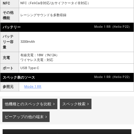
NFC
NFC（FeliCa非対応/おサイフケータイ非対応）
その他
レーシングサウンドを多数収録
機能
バッテリー
Mode 1 RR（Helio P22）
バッテ
リー容
3200mAh
量
有線充電：18W（9V/2A）
充電
ワイヤレス充電：対応
ポート
USB Type-C
スペック表のソース
Mode 1 RR（Helio P22）
参照元
Mode 1 RR
他機種とのスペックを比較
スペック検索
ピーアップの他の端末