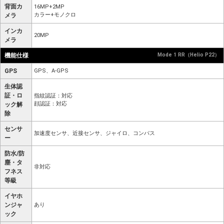
背面カ
16MP+2MP
カラー+モノクロ
メラ
インカ
20MP
メラ
機能仕様
Mode 1 RR（Helio P22）
GPS
GPS、A-GPS
生体認
証・ロ
指紋認証：対応
顔認証：対応
ック解
除
センサ
加速度センサ、近接センサ、ジャイロ、コンパス
ー
防水/防
塵・タ
非対応
フネス
等級
イヤホ
ンジャ
あり
ック