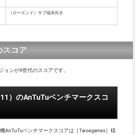
（ローエンド）サブ端末向き
代のスコア
ージョンが9世代のスコアです。
roid 11）のAnTuTuベンチマークスコ
GB実機AnTuTuベンチマークスコアは［
］様
Taroegames