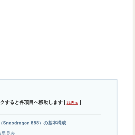
クすると各項目へ移動します
[
]
非表示
B（Snapdragon 888）の基本構成
値早見表