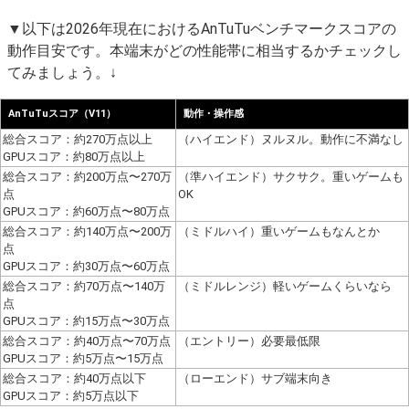
▼以下は2026年現在におけるAnTuTuベンチマークスコアの
動作目安です。本端末がどの性能帯に相当するかチェックし
てみましょう。↓
AnTuTuスコア（V11）
動作・操作感
総合スコア：約270万点以上
（ハイエンド）ヌルヌル。動作に不満なし
GPUスコア：約80万点以上
総合スコア：約200万点〜270万
（準ハイエンド）サクサク。重いゲームも
点
OK
GPUスコア：約60万点〜80万点
総合スコア：約140万点〜200万
（ミドルハイ）重いゲームもなんとか
点
GPUスコア：約30万点〜60万点
総合スコア：約70万点〜140万
（ミドルレンジ）軽いゲームくらいなら
点
GPUスコア：約15万点〜30万点
総合スコア：約40万点〜70万点
（エントリー）必要最低限
GPUスコア：約5万点〜15万点
総合スコア：約40万点以下
（ローエンド）サブ端末向き
GPUスコア：約5万点以下