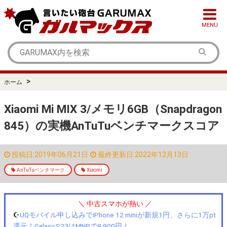
MENU
>
ホーム
Xiaomi Mi MIX 3/メモリ6GB（Snapdragon
845）の実機AnTuTuベンチマークスコア
投稿日:2019年06月21日
最終更新日:2022年12月13日
AnTuTuベンチマーク
Xiaomi
＼ 中古スマホが熱い ／
☪️
UQモバイル申し込みでiPhone 12 miniが新規1円、さらに1万pt
還元！Galaxy S23はMNPで9,900円！