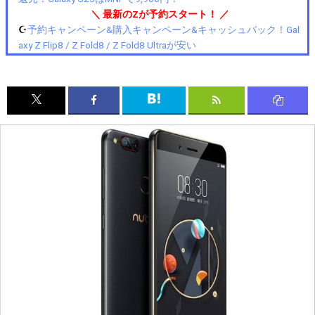
＼ 最新のZが予約スタート！ ／
☪️
予約キャンペーン&購入キャンペーン&キャッシュバック！Gal
axy Z Flip8 / Z Fold8 / Z Fold8 Ultraが安い