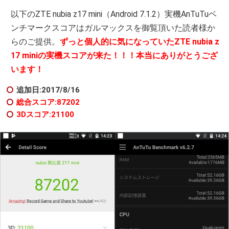
以下のZTE nubia z17 mini（Android 7.1.2）実機AnTuTuベ
ンチマークスコアはガルマックスを御覧頂いた読者様か
らのご提供。
ずっと個人的に気になっていたZTE nubia z
17 miniの実機スコアが来た！！！本当にありがとうござ
います！
追加日:2017/8/16
総合スコア:87202
3Dスコア:21100