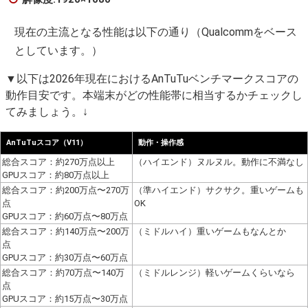
現在の主流となる性能は以下の通り（Qualcommをベース
としています。）
▼以下は2026年現在におけるAnTuTuベンチマークスコアの
動作目安です。本端末がどの性能帯に相当するかチェックし
てみましょう。↓
AnTuTuスコア（V11）
動作・操作感
総合スコア：約270万点以上
（ハイエンド）ヌルヌル。動作に不満なし
GPUスコア：約80万点以上
総合スコア：約200万点〜270万
（準ハイエンド）サクサク。重いゲームも
点
OK
GPUスコア：約60万点〜80万点
総合スコア：約140万点〜200万
（ミドルハイ）重いゲームもなんとか
点
GPUスコア：約30万点〜60万点
総合スコア：約70万点〜140万
（ミドルレンジ）軽いゲームくらいなら
点
GPUスコア：約15万点〜30万点