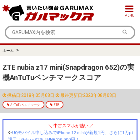
MENU
>
ホーム
ZTE nubia z17 mini(Snapdragon 652)の実
機AnTuTuベンチマークスコア
投稿日:2018年05月08日
最終更新日:2020年08月08日
AnTuTuベンチマーク
ZTE
＼ 中古スマホが熱い ／
☪️
UQモバイル申し込みでiPhone 12 miniが新規1円、さらに1万pt
還元！Galaxy S23はMNPで9,900円！