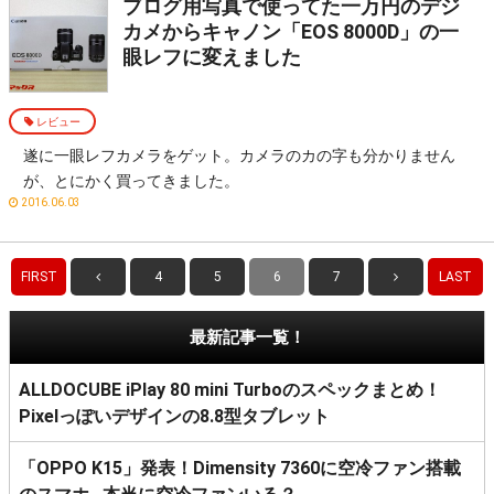
ブログ用写真で使ってた一万円のデジ
カメからキャノン「EOS 8000D」の一
眼レフに変えました
レビュー
遂に一眼レフカメラをゲット。カメラのカの字も分かりません
が、とにかく買ってきました。
2016.06.03
FIRST
4
5
6
7
LAST
最新記事一覧！
ALLDOCUBE iPlay 80 mini Turboのスペックまとめ！
Pixelっぽいデザインの8.8型タブレット
「OPPO K15」発表！Dimensity 7360に空冷ファン搭載