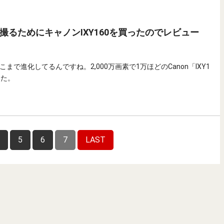
撮るためにキャノンIXY160を買ったのでレビュー
まで進化してるんですね。2,000万画素で1万ほどのCanon「IXY1
した。
5
6
7
LAST