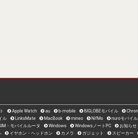
ット
Apple Watch
au
b-mobile
BIGLOBEモバイル
Chro
バイル
LinksMate
MacBook
mineo
NifMo
nuroモバイル
i系SIM・モバイルルータ
Windows
WindowsノートPC
お知らせ
ル
イヤホン・ヘッドホン
カメラ
ガジェット
スピーカー