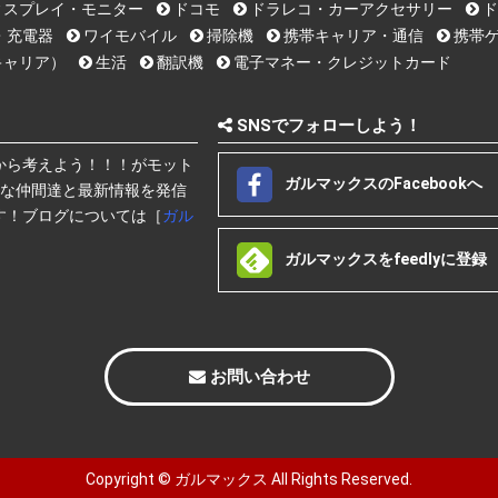
ィスプレイ・モニター
ドコモ
ドラレコ・カーアクセサリー
ド
・充電器
ワイモバイル
掃除機
携帯キャリア・通信
携帯ゲ
キャリア）
生活
翻訳機
電子マネー・クレジットカード
SNSでフォローしよう！
から考えよう！！！がモット
ガルマックスのFacebookへ
快な仲間達と最新情報を発信
す！ブログについては［
ガル
ガルマックスをfeedlyに登録
お問い合わせ
Copyright ©
ガルマックス
All Rights Reserved.