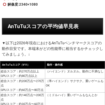
解像度:2340×1080
AnTuTuスコアの平均値早見表
▼以下は2026年現在におけるAnTuTuベンチマークスコアの
動作目安です。本端末がどの性能帯に相当するかチェックし
てみましょう。↓
AnTuTuスコア（V11）
動作・操作感
総合スコア：約270万点以上
（ハイエンド）ヌルヌル。動作に不満なし
GPUスコア：約80万点以上
総合スコア：約200万点〜270万
（準ハイエンド）サクサク。重いゲームも
点
OK
GPUスコア：約60万点〜80万点
総合スコア：約140万点〜200万
（ミドルハイ）重いゲームもなんとか
点
GPUスコア：約30万点〜60万点