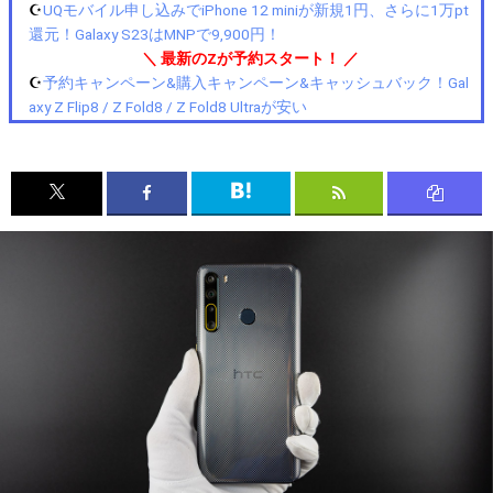
☪️
UQモバイル申し込みでiPhone 12 miniが新規1円、さらに1万pt
還元！Galaxy S23はMNPで9,900円！
＼ 最新のZが予約スタート！ ／
☪️
予約キャンペーン&購入キャンペーン&キャッシュバック！Gal
axy Z Flip8 / Z Fold8 / Z Fold8 Ultraが安い