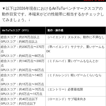
▼以下は2026年現在におけるAnTuTuベンチマークスコアの
動作目安です。本端末がどの性能帯に相当するかチェックし
てみましょう。↓
AnTuTuスコア（V11）
動作・操作感
総合スコア：約270万点以上
（ハイエンド）ヌルヌル。動作に不満なし
GPUスコア：約80万点以上
総合スコア：約200万点〜270万
（準ハイエンド）サクサク。重いゲームも
点
OK
GPUスコア：約60万点〜80万点
総合スコア：約140万点〜200万
（ミドルハイ）重いゲームもなんとか
点
GPUスコア：約30万点〜60万点
総合スコア：約70万点〜140万
（ミドルレンジ）軽いゲームくらいなら
点
GPUスコア：約15万点〜30万点
総合スコア：約40万点〜70万点
（エントリー）必要最低限
GPUスコア：約5万点〜15万点
総合スコア：約40万点以下
（ローエンド）サブ端末向き
GPUスコア：約5万点以下