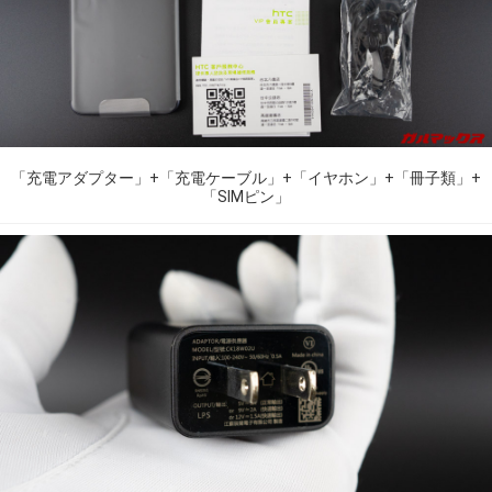
「充電アダプター」+「充電ケーブル」+「イヤホン」+「冊子類」+
「SIMピン」