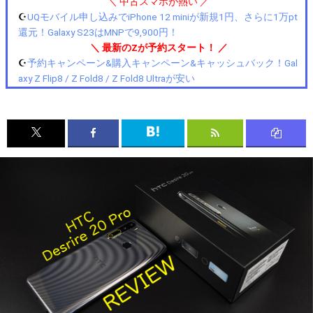
＼ 中古スマホが熱い ／
☪️
UQモバイル申し込みでiPhone 12 miniが新規1円、さらに1万pt
還元！Galaxy S23はMNPで9,900円！
＼ 最新のZが予約スタート！ ／
☪️
予約キャンペーン&購入キャンペーン&キャッシュバック！Gal
axy Z Flip8 / Z Fold8 / Z Fold8 Ultraが安い