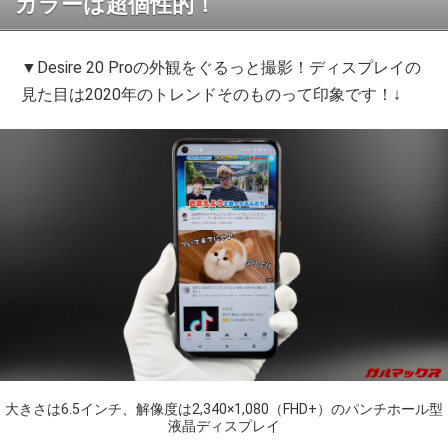
カラーは超個性的！
▼Desire 20 Proの外観をぐるっと撮影！ディスプレイの
見た目は2020年のトレンドそのものって印象です！↓
大きさは6.5インチ、解像度は2,340×1,080（FHD+）のパンチホール型
液晶ディスプレイ