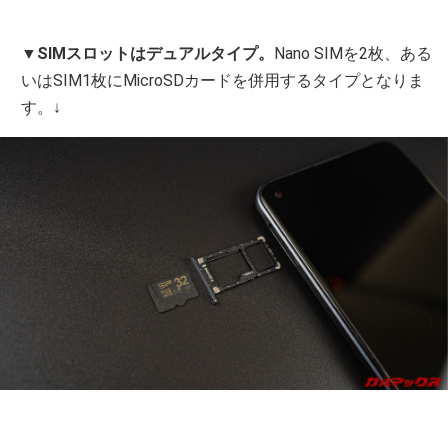
▼
SIMスロットはデュアルタイプ。
Nano SIMを2枚、ある
いはSIM1枚にMicroSDカードを併用するタイプとなりま
す。↓