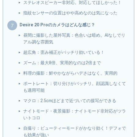
ステレオスピーカー非対応。対応してほしかった！
指紋センサーの位置はやや高めなのは気になった
Desire 20 Proのカメラはどんな感じ？
昼間に撮影した屋外写真：色合いは暗め。AIなしでリ
アル調な雰囲気
超広角：歪み補正がバッチリ効いている！
ズーム：最大8倍、実用的なのは2倍まで
料理の撮影：鮮やかながらハデさはなく、実用的
ポートレート：切り分けがバッチリ。顔認識しなくて
も適用可能
マクロ：2.5cmほどまで近づいての接写ができる
ナイトモード・夜景撮影：ナイトモード非対応がツラ
いトコロ
自撮り：ビューティーモードがかなり効く！デフォで
も効果が強い