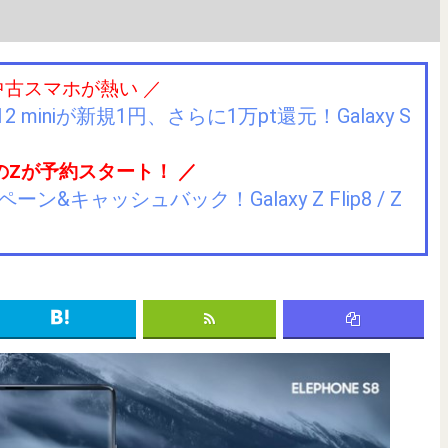
中古スマホが熱い ／
2 miniが新規1円、さらに1万pt還元！Galaxy S
のZが予約スタート！ ／
キャッシュバック！Galaxy Z Flip8 / Z