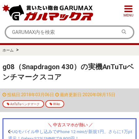
MENU
>
ホーム
g08（Snapdragon 430）の実機AnTuTuベ
ンチマークスコア
投稿日:2018年03月06日
最終更新日:2020年08月15日
AnTuTuベンチマーク
Wiko
＼ 中古スマホが熱い ／
☪️
UQモバイル申し込みでiPhone 12 miniが新規1円、さらに1万pt
還元！Galaxy S23はMNPで9,900円！