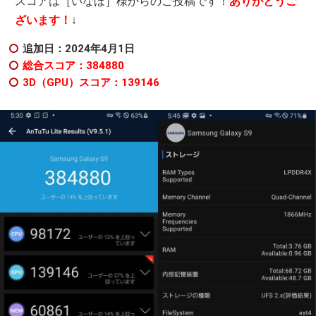
スコアは［いなほ］様からのご投稿です！
ありがとうご
ざいます！
↓
追加日：2024年4月1日
総合スコア：384880
3D（GPU）スコア：139146