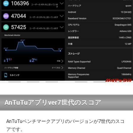
AnTuTuアプリver7世代のスコア
AnTuTuベンチマークアプリのバージョンが7世代のスコ
アです。