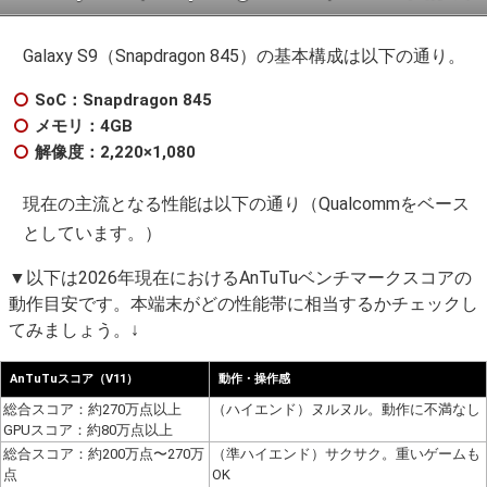
Galaxy S9（Snapdragon 845）の基本構成は以下の通り。
SoC：Snapdragon 845
メモリ：4GB
解像度：2,220×1,080
現在の主流となる性能は以下の通り（Qualcommをベース
としています。）
▼以下は2026年現在におけるAnTuTuベンチマークスコアの
動作目安です。本端末がどの性能帯に相当するかチェックし
てみましょう。↓
AnTuTuスコア（V11）
動作・操作感
総合スコア：約270万点以上
（ハイエンド）ヌルヌル。動作に不満なし
GPUスコア：約80万点以上
総合スコア：約200万点〜270万
（準ハイエンド）サクサク。重いゲームも
点
OK