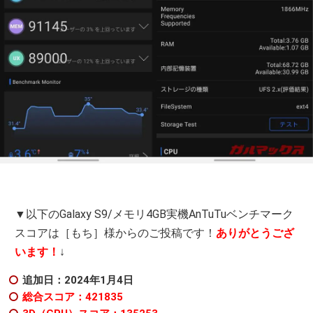
▼以下のGalaxy S9/メモリ4GB実機AnTuTuベンチマーク
スコアは［もち］様からのご投稿です！
ありがとうござ
います！
↓
追加日：2024年1月4日
総合スコア：421835