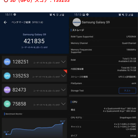
3D（GPU）スコア：135253