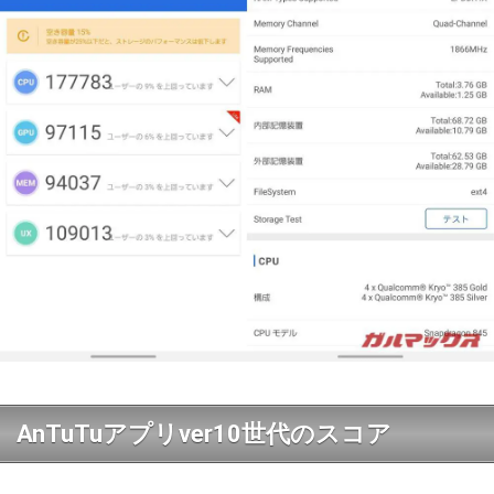
AnTuTuアプリver10世代のスコア