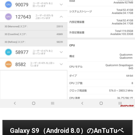
Galaxy S9（Android 8.0）のAnTuTuベ