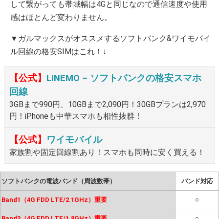
して繋がっても帯域幅は4Gと同じなので通信速度や使用
感はほとんど変わりません。
▼ガルマックスがオススメするソフトバンク&ワイモバイ
ル回線の格安SIMはこれ！↓
【公式】
LINEMO – ソフトバンクの格安スマホ
回線
3GBまで990円、10GBまで2,090円！30GBプランは2,970
円！iPhoneも中華スマホも相性抜群！
【公式】
ワイモバイル
家族割や固定回線割あり！スマホも同時に安く買える！
ソフトバンクの電波バンド（周波数帯）
バンド対応
Band1（4G FDD LTE/2.1GHz）重要
○
Band3（4G FDD LTE/1.8GHz）重要
○