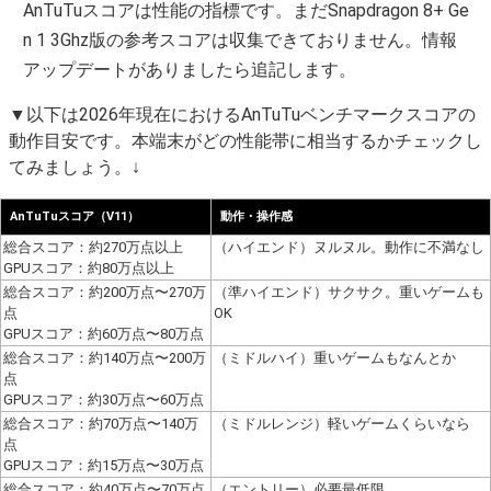
AnTuTuスコアは性能の指標です。
まだSnapdragon 8+ Ge
n 1 3Ghz版の参考スコアは収集できておりません。情報
アップデートがありましたら追記します。
▼以下は2026年現在におけるAnTuTuベンチマークスコアの
動作目安です。本端末がどの性能帯に相当するかチェックし
てみましょう。↓
AnTuTuスコア（V11）
動作・操作感
総合スコア：約270万点以上
（ハイエンド）ヌルヌル。動作に不満なし
GPUスコア：約80万点以上
総合スコア：約200万点〜270万
（準ハイエンド）サクサク。重いゲームも
点
OK
GPUスコア：約60万点〜80万点
総合スコア：約140万点〜200万
（ミドルハイ）重いゲームもなんとか
点
GPUスコア：約30万点〜60万点
総合スコア：約70万点〜140万
（ミドルレンジ）軽いゲームくらいなら
点
GPUスコア：約15万点〜30万点
総合スコア：約40万点〜70万点
（エントリー）必要最低限