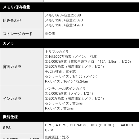
メモリ/保存容量
メモリ8GB+容量256GB
組み合わせ
メモリ12GB+容量256GB
メモリ12GB+容量512GB
ストレージカード
非公表
カメラ
トリプルカメラ
①1億6000万画素（メイン、f/1.8）
②5,000万画素（超広角兼マクロ、112°、2.5cm、f/2.0）
背面カメラ
③200万画素（深度測定カメラ、f/2.4）
手ぶれ補正：電子式
センサーサイズ：1/1.56（メイン）
PXサイズ：16イン1/2.24μm
パンチホール式インカメラ
①5,000万画素（メイン、f/2.4）
インカメラ
②200万画素（深度測定カメラ、f/2.4）
センサーサイズ：非公表
PXサイズ：非公表
機能仕様
GPS、A-GPS、GLONASS、BDS（BEIDOU）、GALILEO、
GPS
QZSS
指紋認証：対応