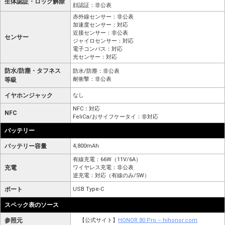
生体認証・ロック解除
顔認証：非公表
赤外線センサー：非公表
加速度センサー：対応
近接センサー：非公表
センサー
ジャイロセンサー：対応
電子コンパス：対応
光センサー：対応
防水/防塵・タフネス
防水/防塵：非公表
耐衝撃：非公表
等級
イヤホンジャック
なし
NFC：対応
NFC
FeliCa/おサイフケータイ：非対応
バッテリー
バッテリー容量
4,800mAh
有線充電：66W（11V/6A）
充電
ワイヤレス充電：非公表
逆充電：対応（有線のみ/5W）
ポート
USB Type-C
スペック表のソース
参照元
【公式サイト】
HONOR 80 Pro – hihonor.com