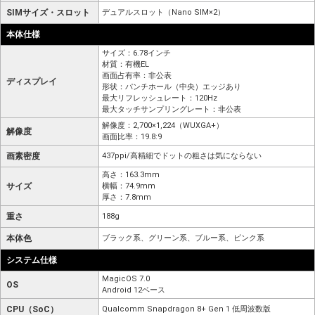
SIMサイズ・スロット
デュアルスロット（Nano SIM×2）
本体仕様
サイズ：6.78インチ
材質：有機EL
画面占有率：非公表
ディスプレイ
形状：パンチホール（中央）エッジあり
最大リフレッシュレート：120Hz
最大タッチサンプリングレート：非公表
解像度：2,700×1,224（WUXGA+）
解像度
画面比率：19.8:9
画素密度
437ppi/高精細でドットの粗さは気にならない
高さ：163.3mm
サイズ
横幅：74.9mm
厚さ：7.8mm
重さ
188g
本体色
ブラック系、グリーン系、ブルー系、ピンク系
システム仕様
MagicOS 7.0
OS
Android 12ベース
CPU（SoC）
Qualcomm Snapdragon 8+ Gen 1 低周波数版