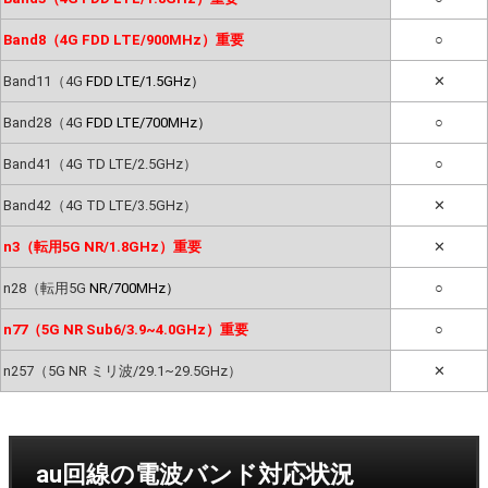
Band8（4G FDD LTE/900MHz）重要
○
Band11（4G
FDD LTE/1.5GHz）
✕
Band28（4G
FDD LTE/700MHz）
○
Band41（4G TD LTE/2.5GHz）
○
Band42（4G TD LTE/3.5GHz）
✕
n3（転用5G NR/1.8GHz）重要
✕
n28（転用5G
NR/700MHz）
○
n77（5G NR Sub6/3.9~4.0GHz）重要
○
n257（5G NR ミリ波/29.1~29.5GHz）
✕
au回線の電波バンド対応状況