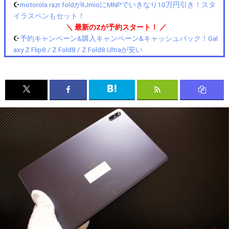
☪️
motorola razr foldがIIJmioにMNPでいきなり10万円引き！スタ
イラスペンもセット！
＼ 最新のZが予約スタート！ ／
☪️
予約キャンペーン&購入キャンペーン&キャッシュバック！Gal
axy Z Flip8 / Z Fold8 / Z Fold8 Ultraが安い