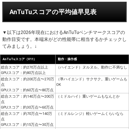
AnTuTuスコアの平均値早見表
▼以下は2026年現在におけるAnTuTuベンチマークスコアの
動作目安です。本端末がどの性能帯に相当するかチェックし
てみましょう。↓
AnTuTuスコア（V11）
動作・操作感
総合スコア：約270万点以上
（ハイエンド）ヌルヌル。動作に不満なし
GPUスコア：約80万点以上
総合スコア：約200万点〜270万
（準ハイエンド）サクサク。重いゲームも
点
OK
GPUスコア：約60万点〜80万点
総合スコア：約140万点〜200万
（ミドルハイ）重いゲームもなんとか
点
GPUスコア：約30万点〜60万点
総合スコア：約70万点〜140万
（ミドルレンジ）軽いゲームくらいなら
点
GPUスコア：約15万点〜30万点