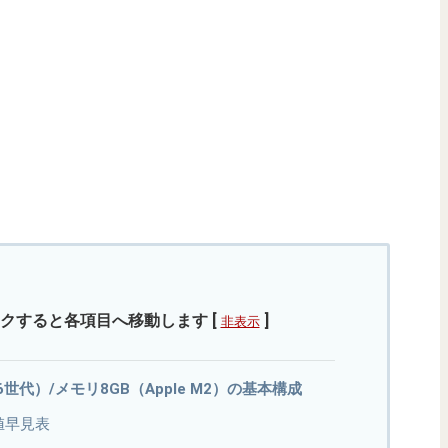
クすると各項目へ移動します
[
]
非表示
22（第6世代）/メモリ8GB（Apple M2）の基本構成
値早見表