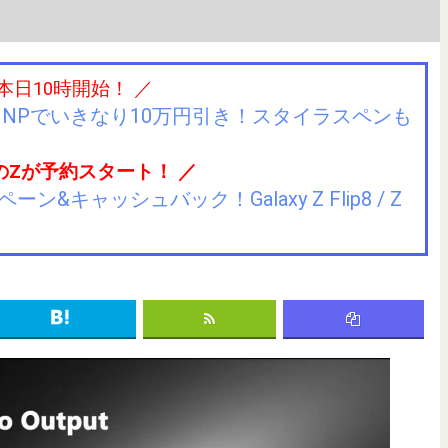
 本日10時開始！ ／
IIJmioにMNPでいきなり10万円引き！スタイラスペンも
のZが予約スタート！ ／
キャッシュバック！Galaxy Z Flip8 / Z