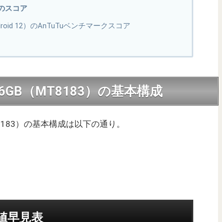
代のスコア
（Android 12）のAnTuTuベンチマークスコア
メモリ6GB（MT8183）の基本構成
B（MT8183）の基本構成は以下の通り。
均値早見表