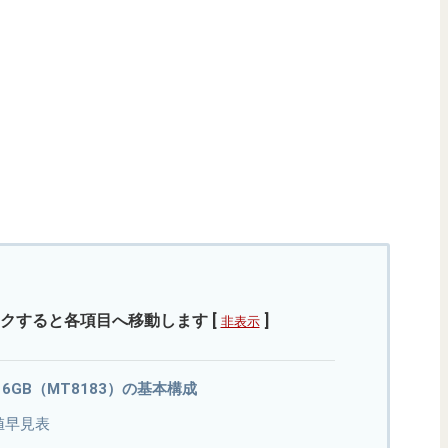
クすると各項目へ移動します
[
]
非表示
メモリ6GB（MT8183）の基本構成
値早見表