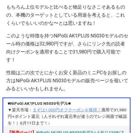
もちろん上位モデルと比べると物足りなさこそあるもの
の、本機のターゲットとしている用途を考えると、これ
くらいでもいいのかな〜とは思いますね！
このような特徴を持つNiPoGi AK1PLUS N5030モデルのセ
ール時の価格は32,980円ですが、さらにリンク先の読者
向けクーポンを適用することで31,980円で購入可能で
す！
性能は二の次でとにかくお安く新品のミニPCをお探しの
方はNiPoGi AK1PLUS N5030モデルの販売ページを覗いて
みるといいかもしれません。
■NiPoGi AK1PLUS N5030モデル■
▼楽天市場：
まずは1,000円オフクーポンを獲得！
適用で31,980
円+ポイント還元（人それぞれ還元率が違うのでレジ画面で確認
を！）6月11日まで！↓
【販売ページ】
NiPoGi AK1PLUS N5030モデル/メモリ12GB/ス