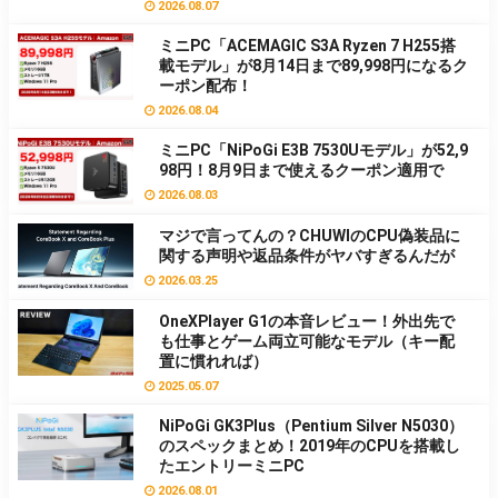
2026.08.07
ミニPC「ACEMAGIC S3A Ryzen 7 H255搭
載モデル」が8月14日まで89,998円になるク
ーポン配布！
2026.08.04
ミニPC「NiPoGi E3B 7530Uモデル」が52,9
98円！8月9日まで使えるクーポン適用で
2026.08.03
マジで言ってんの？CHUWIのCPU偽装品に
関する声明や返品条件がヤバすぎるんだが
2026.03.25
OneXPlayer G1の本音レビュー！外出先で
も仕事とゲーム両立可能なモデル（キー配
置に慣れれば）
2025.05.07
NiPoGi GK3Plus（Pentium Silver N5030）
のスペックまとめ！2019年のCPUを搭載し
たエントリーミニPC
2026.08.01