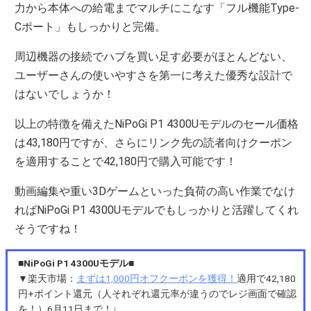
力から本体への給電までマルチにこなす「フル機能Type-
Cポート」もしっかりと完備。
周辺機器の接続でハブを買い足す必要がほとんどない、
ユーザーさんの使いやすさを第一に考えた優秀な設計で
はないでしょうか！
以上の特徴を備えたNiPoGi P1 4300Uモデルのセール価格
は43,180円ですが、さらにリンク先の読者向けクーポン
を適用することで42,180円で購入可能です！
動画編集や重い3Dゲームといった負荷の高い作業でなけ
ればNiPoGi P1 4300Uモデルでもしっかりと活躍してくれ
そうですね！
■NiPoGi P1 4300Uモデル■
▼楽天市場：
まずは1,000円オフクーポンを獲得！
適用で42,180
円+ポイント還元（人それぞれ還元率が違うのでレジ画面で確認
を！）6月11日まで！↓