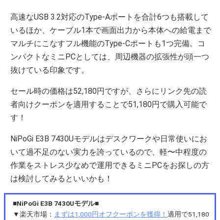
高速なUSB 3.2対応のType-Aポートを合計6つも搭載して
いるほか、ケーブル1本で画面出力から本体への給電まで
マルチにこなすフル機能のType-Cポートも1つ完備。コ
ンパクトなミニPCとしては、周辺機器の拡張性が頭一つ
抜けている印象です。
セール時の価格は52,180円ですが、さらにリンク先の読
者向けクーポンを適用することで51,180円で購入可能で
す！
NiPoGi E3B 7430Uモデルはデスクワークや日常使いにお
いて過不足のない実力を誇っているので、軽〜中程度の
作業をストレス少なめで運用できるミニPCをお探しの方
は検討してみるといいかも！
■NiPoGi E3B 7430Uモデル■
▼楽天市場：
まずは1,000円オフクーポンを獲得！
適用で51,180