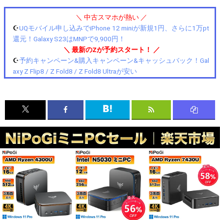
＼ 中古スマホが熱い ／
☪️
UQモバイル申し込みでiPhone 12 miniが新規1円、さらに1万pt
還元！Galaxy S23はMNPで9,900円！
＼ 最新のZが予約スタート！ ／
☪️
予約キャンペーン&購入キャンペーン&キャッシュバック！Gal
axy Z Flip8 / Z Fold8 / Z Fold8 Ultraが安い