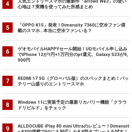
人気エントリースマホの最新作「arrows We3」の使い
4
心地は？実機を使ってみた所感まとめ
「OPPO K15」発表！Dimensity 7360に空冷ファン搭
5
載のスマホ…本当に空冷ファンいる？
ゲオモバイルHAPPYセール開始！UQモバイル申し込み
6
でiPhone 12が1円+1万円分のpt還元、Galaxy S23が9,
900円
REDMI 17 5G（グローバル版）のスペックまとめ！バッ
7
テリー山盛りのエントリースマホ
Windows 11に実装予定の最新リカバリー機能「クラウ
8
ドリビルド」をチェック
ALLDOCUBE iPlay 80 mini Ultraのレビュー！Dimensit
9
y 8300搭載で5Gにも対応した8.8型タブレットを試す！