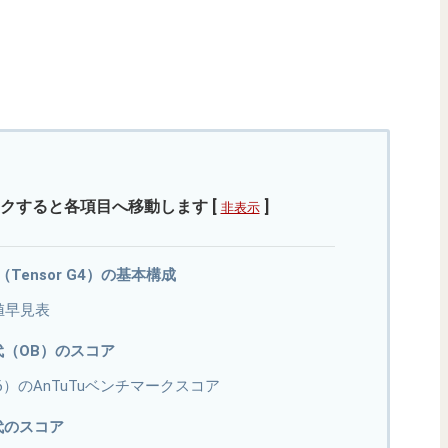
クすると各項目へ移動します
[
]
非表示
GB（Tensor G4）の基本構成
値早見表
世代（OB）のスコア
roid 16）のAnTuTuベンチマークスコア
世代のスコア