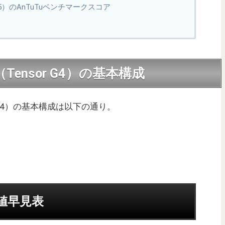
roid 15）のAnTuTuベンチマークスコア
GB（Tensor G4）の基本構成
nsor G4）の基本構成は以下の通り。
均値早見表