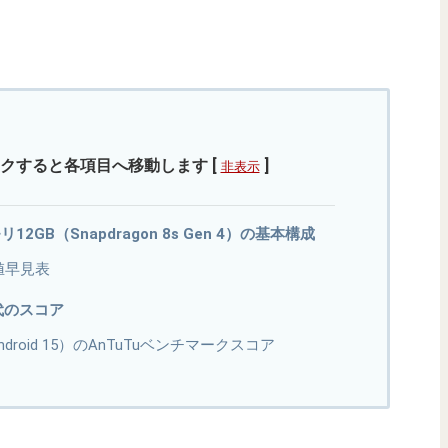
クすると各項目へ移動します
[
]
非表示
/メモリ12GB（Snapdragon 8s Gen 4）の基本構成
値早見表
世代のスコア
ro（Android 15）のAnTuTuベンチマークスコア