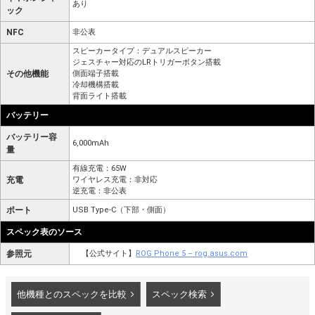
あり
ック
NFC
非公表
スピーカータイプ：デュアルスピーカー
ジェスチャー対応のLRトリガーボタン搭載
その他機能
側面端子搭載
冷却機構搭載
背面ライト搭載
バッテリー
バッテリー容
6,000mAh
量
有線充電：65W
充電
ワイヤレス充電：非対応
逆充電：非公表
ポート
USB Type-C（下部・側面）
スペック表のソース
参照元
【公式サイト】
ROG Phone 5 – rog.asus.com
他機種とのスペックを比較
スペック検索