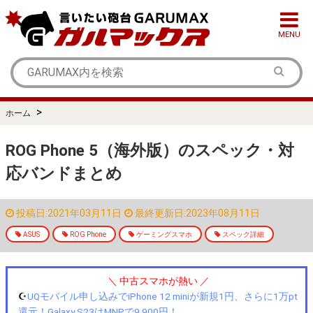
MENU
>
ホーム
ROG Phone 5（海外版）のスペック・対
応バンドまとめ
投稿日:2021年03月11日
最終更新日:2023年08月11日
ASUS
ROG Phone
ゲーミングスマホ
スペック詳細
＼ 中古スマホが熱い ／
☪️
UQモバイル申し込みでiPhone 12 miniが新規1円、さらに1万pt
還元！Galaxy S23はMNPで9,900円！