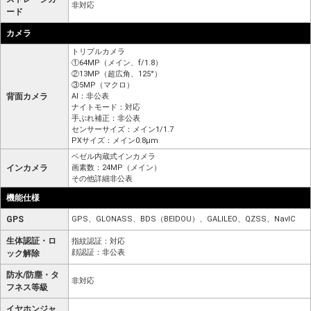
非対応
ード
カメラ
トリプルカメラ
①64MP（メイン、f/1.8）
②13MP（超広角、125°）
③5MP（マクロ）
背面カメラ
AI：非公表
ナイトモード：対応
手ぶれ補正：非公表
センサーサイズ：メイン1/1.7
PXサイズ：メイン0.8μm
ベゼル内蔵式インカメラ
インカメラ
画素数：24MP（メイン）
その他詳細非公表
機能仕様
GPS
GPS、GLONASS、BDS（BEIDOU）、GALILEO、QZSS、NavIC
生体認証・ロ
指紋認証：対応
顔認証：非公表
ック解除
防水/防塵・タ
非対応
フネス等級
イヤホンジャ