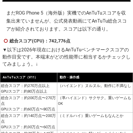
まだROG Phone 5（海外版）実機でのAnTuTuスコアを収
集出来ていませんが、公式発表動画にてAnTuTu総合スコ
アが紹介されております。スコアは以下の通り。
総合スコア(CPU)：742,776点
▼以下は2026年現在におけるAnTuTuベンチマークスコアの
動作目安です。本端末がどの性能帯に相当するかチェックし
てみましょう。↓
AnTuTuスコア（V11）
動作・操作感
総合スコア：約270万点以上
（ハイエンド）ヌルヌル。動作に不満なし
GPUスコア：約80万点以上
総合スコア：約200万点〜270万
（準ハイエンド）サクサク。重いゲームも
点
OK
GPUスコア：約60万点〜80万点
総合スコア：約140万点〜200万
（ミドルハイ）重いゲームもなんとか
点
GPUスコア：約30万点〜60万点