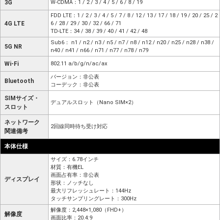
3G
W-CDMA：1 / 2 / 3 / 4 / 5 / 6 / 8 / 19
FDD LTE：1 / 2 / 3 / 4 / 5 / 7 / 8 / 12 / 13 / 17 / 18 / 19 / 20 / 25 / 2
4G LTE
6 / 28 / 29 / 30 / 32 / 66 / 71
TD-LTE：34 / 38 / 39 / 40 / 41 / 42 / 48
Sub6： n1 / n2 / n3 / n5 / n7 / n8 / n12 / n20 / n25 / n28 / n38 /
5G NR
n40 / n41 / n66 / n71 / n77 / n78 / n79
Wi-Fi
802.11 a/b/g/n/ac/ax
バージョン：非公表
Bluetooth
コーデック：非公表
SIMサイズ・
デュアルスロット（Nano SIM×2）
スロット
ネットワーク
2回線同時待ち受け対応
関連備考
本体仕様
サイズ：6.78インチ
材質：有機EL
画面占有率：非公表
ディスプレイ
形状：ノッチなし
最大リフレッシュレート：144Hz
タッチサンプリングレート：300Hz
解像度：2,448×1,080（FHD+）
解像度
画面比率：20.4:9