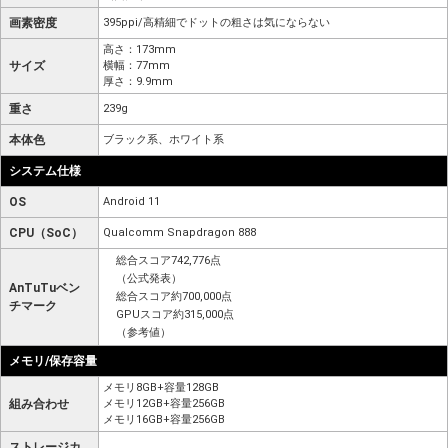
画素密度
395ppi/高精細でドットの粗さは気にならない
高さ：173mm
サイズ
横幅：77mm
厚さ：9.9mm
重さ
239g
本体色
ブラック系、ホワイト系
システム仕様
OS
Android 11
CPU（SoC）
Qualcomm Snapdragon 888
総合スコア742,776点
（公式発表）
AnTuTuベン
総合スコア約700,000点
チマーク
GPUスコア約315,000点
（参考値）
メモリ/保存容量
メモリ8GB+容量128GB
組み合わせ
メモリ12GB+容量256GB
メモリ16GB+容量256GB
ストレージカ