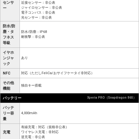
センサ
近接センサー：非公表
ジャイロセンサー：非公表
ー
電子コンパス：非公表
光センサー：非公表
防水/防
塵・タ
防水/防塵：IP68
耐衝撃：非公表
フネス
等級
イヤホ
ンジャ
あり
ック
NFC
対応（ただしFeliCa/おサイフケータイ非対応）
その他
独自キー搭載
機能
バッテリー
Xperia PRO（Snapdragon 865）
バッテ
リー容
4,000mAh
量
有線充電：対応（規格非公表）
充電
ワイヤレス充電：非対応
逆充電：非公表