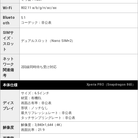
Wi-Fi
802.11 a/b/g/n/ac/ax
Blueto
5.1
コーデック：非公表
oth
SIMサ
イズ・
デュアルスロット（Nano SIM×2）
スロッ
ト
ネット
ワーク
2回線同時待ち受け対応
関連備
考
本体仕様
Xperia PRO（Snapdragon 865）
サイズ：6.5インチ
材質：有機EL
ディス
画面占有率：非公表
形状：ノッチなし
プレイ
最大リフレッシュレート：非公表
タッチサンプリングレート：非公表
解像度：3,840×1,644（4K）
解像度
画面比率：21:9