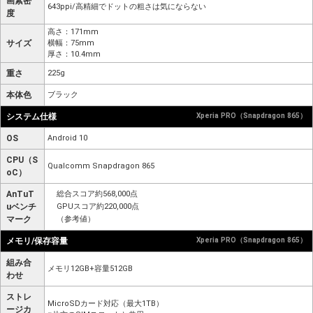
画素密
643ppi/高精細でドットの粗さは気にならない
度
高さ：171mm
サイズ
横幅：75mm
厚さ：10.4mm
重さ
225g
本体色
ブラック
システム仕様
Xperia PRO（Snapdragon 865）
OS
Android 10
CPU（S
Qualcomm Snapdragon 865
oC）
AnTuT
総合スコア約568,000点
uベンチ
GPUスコア約220,000点
マーク
（参考値）
メモリ/保存容量
Xperia PRO（Snapdragon 865）
組み合
メモリ12GB+容量512GB
わせ
ストレ
MicroSDカード対応（最大1TB）
ージカ