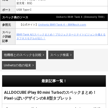
逆充電：対応
ポート
USB Type-C
スペック表のソース
Unihertz 8849 Tank 4（Dimensity 7300）
参照元
【公式サイト】
Unihertz 8849 Tank 4 – 8849tech.com
スペッ
8849 Tank 4のスペックまとめ！プロジェクターとナイトビジョンを備える
ク詳細
タフネスモデルが出た！
記事
他機種とのスペックを比較
スペック検索
Unihertzの他の端末
最新記事一覧！
ALLDOCUBE iPlay 80 mini Turboのスペックまとめ！
Pixelっぽいデザインの8.8型タブレット