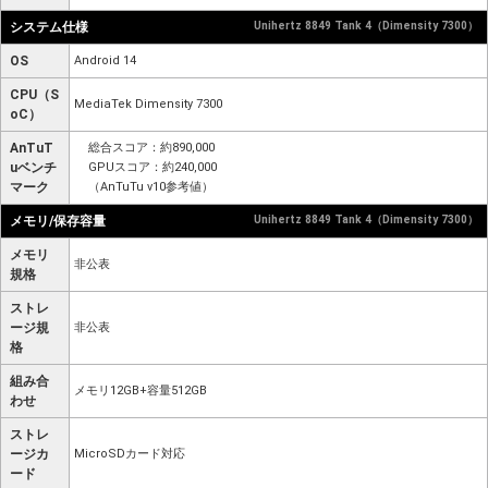
システム仕様
Unihertz 8849 Tank 4（Dimensity 7300）
OS
Android 14
CPU（S
MediaTek Dimensity 7300
oC）
AnTuT
総合スコア：約890,000
uベンチ
GPUスコア：約240,000
マーク
（AnTuTu v10参考値）
メモリ/保存容量
Unihertz 8849 Tank 4（Dimensity 7300）
メモリ
非公表
規格
ストレ
ージ規
非公表
格
組み合
メモリ12GB+容量512GB
わせ
ストレ
ージカ
MicroSDカード対応
ード