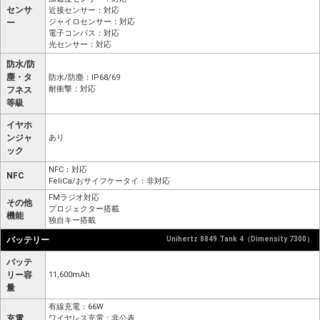
センサ
近接センサー：対応
ジャイロセンサー：対応
ー
電子コンパス：対応
光センサー：対応
防水/防
塵・タ
防水/防塵：IP68/69
耐衝撃：対応
フネス
等級
イヤホ
ンジャ
あり
ック
NFC：対応
NFC
FeliCa/おサイフケータイ：非対応
FMラジオ対応
その他
プロジェクター搭載
機能
独自キー搭載
バッテリー
Unihertz 8849 Tank 4（Dimensity 7300）
バッテ
リー容
11,600mAh
量
有線充電：66W
充電
ワイヤレス充電：非公表