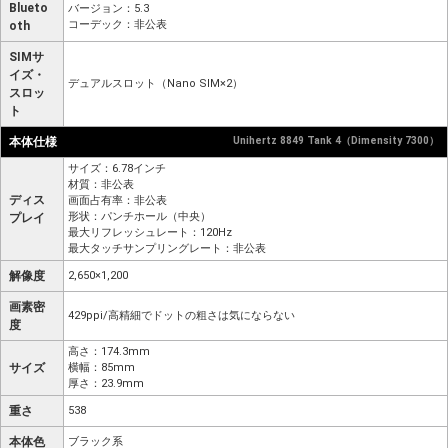
Blueto
バージョン：5.3
コーデック：非公表
oth
SIMサ
イズ・
デュアルスロット（Nano SIM×2）
スロッ
ト
本体仕様
Unihertz 8849 Tank 4（Dimensity 7300）
サイズ：6.78インチ
材質：非公表
ディス
画面占有率：非公表
形状：パンチホール（中央）
プレイ
最大リフレッシュレート：120Hz
最大タッチサンプリングレート：非公表
解像度
2,650×1,200
画素密
429ppi/高精細でドットの粗さは気にならない
度
高さ：174.3mm
サイズ
横幅：85mm
厚さ：23.9mm
重さ
538
本体色
ブラック系