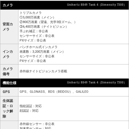
カメラ
Unihertz 8849 Tank 4（Dimensity 7300）
トリプルカメラ
①5,000万画素（メイン）
②800万画素（望遠、光学3倍ズーム、）
背面カ
③6,400万画素（ナイトビジョン）
メラ
手ぶれ補正：非公表
センサーサイズ：非公表
PXサイズ：非公表
パンチホール式インカメラ
インカ
画素数：3,200万画素（メイン）
センサーサイズ：非公表
メラ
PXサイズ：非公表
カメラ
赤外線ナイトビジョンカメラ搭載
備考
機能仕様
Unihertz 8849 Tank 4（Dimensity 7300）
GPS
GPS、GLONASS、BDS（BEIDOU）、GALILEO
生体認
証・ロ
指紋認証：対応
顔認証：対応
ック解
除
赤外線センサー：非公表
加速度センサー：対応