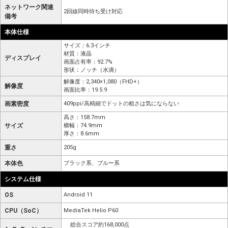
ネットワーク関連
2回線同時待ち受け対応
備考
本体仕様
サイズ：6.3インチ
材質：液晶
ディスプレイ
画面占有率：92.7%
形状：ノッチ（水滴）
解像度：2,340×1,080（FHD+）
解像度
画面比率：19.5:9
画素密度
409ppi/高精細でドットの粗さは気にならない
高さ：158.7mm
サイズ
横幅：74.9mm
厚さ：8.6mm
重さ
205g
本体色
ブラック系、ブルー系
システム仕様
OS
Android 11
CPU（SoC）
MediaTek Helio P60
総合スコア約168,000点