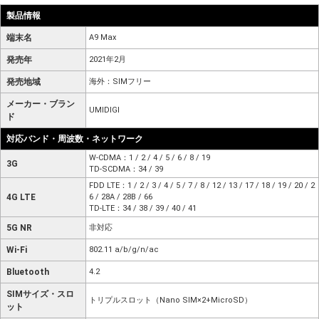
製品情報
端末名
A9 Max
発売年
2021年2月
発売地域
海外：SIMフリー
メーカー・ブラン
UMIDIGI
ド
対応バンド・周波数・ネットワーク
W-CDMA：1 / 2 / 4 / 5 / 6 / 8 / 19
3G
TD-SCDMA：34 / 39
FDD LTE：1 / 2 / 3 / 4 / 5 / 7 / 8 / 12 / 13 / 17 / 18 / 19 / 20 / 2
4G LTE
6 / 28A / 28B / 66
TD-LTE：34 / 38 / 39 / 40 / 41
5G NR
非対応
Wi-Fi
802.11 a/b/g/n/ac
Bluetooth
4.2
SIMサイズ・スロ
トリプルスロット（Nano SIM×2+MicroSD）
ット