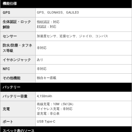
機能仕様
GPS
GPS、GLONASS、GALILEO
生体認証・ロック
指紋認証：対応
顔認証：対応
解除
センサー
加速度センサ、近接センサ、ジャイロ、コンパス
防水/防塵・タフネ
非対応
ス等級
イヤホンジャック
あり
NFC
非対応
その他機能
独自キー搭載
バッテリー
バッテリー容量
4,150mAh
有線充電：10W（5V/2A）
充電
ワイヤレス充電：非対応
逆充電：非公表
ポート
USB Type-C
スペック表のソース