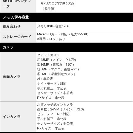
AnTuTuベンチマ
GPUスコア約30,600点
ーク
（参考値）
メモリ/保存容量
組み合わせ
メモリ8GB+容量128GB
MicroSDカード対応（最大256GB）
ストレージカード
※専用スロットあり
カメラ
クアッドカメラ
①48MP（メイン、f/1.79）
②16MP（超広角、120°）
③5MP（マクロ、距離2cm）
④5MP（深度測定カメラ）
背面カメラ
AI：非公表
ナイトモード：対応
手ぶれ補正：非公表
センサーサイズ：非公表
PXサイズ：非公表
水滴ノッチ式インカメラ
画素数：24MP（メイン、f/2.0）
ビューティーAI：対応
インカメラ
手ぶれ補正：非公表
センサーサイズ：非公表
PXサイズ：非公表