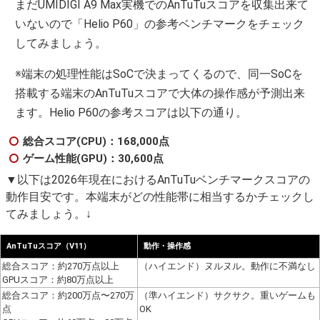
まだUMIDIGI A9 Max実機でのAnTuTuスコアを収集出来て
いないので「Helio P60」の参考ベンチマークをチェック
してみましょう。
※端末の処理性能はSoCで決まってくるので、同一SoCを
搭載する端末のAnTuTuスコアで大体の操作感が予測出来
ます。Helio P60の参考スコアは以下の通り。
総合スコア(CPU)：168,000点
ゲーム性能(GPU)：30,600点
▼以下は2026年現在におけるAnTuTuベンチマークスコアの
動作目安です。本端末がどの性能帯に相当するかチェックし
てみましょう。↓
AnTuTuスコア（V11）
動作・操作感
総合スコア：約270万点以上
（ハイエンド）ヌルヌル。動作に不満なし
GPUスコア：約80万点以上
総合スコア：約200万点〜270万
（準ハイエンド）サクサク。重いゲームも
点
OK