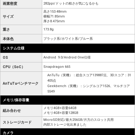
画素密度
282ppi/ドットの粗さが気になるかも
高さ153.48mm
サイズ
横幅71.85mm
厚さ8.475mm
重さ
173.8g
本体色
ブラック系/ホワイト系/ブルー系
システム仕様
OS
Android 9.0/Android One仕様
CPU（SoC）
Snapdragon 665
AnTuTu（実機）：総合スコア139887点、3Dスコア：31
405点
AnTuTuベンチマーク
Geekbench（実機）：シングルコア1526、マルチコア
5549
メモリ/保存容量
メモリ4GB+容量64GB
組み合わせ
メモリ4GB+容量128GB
MicroSD対応/最大256GB/片方のスロット共用
ストレージカード
内部ストレージ化出来ました
カメラ