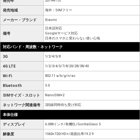
発売年
2019年7月
発売地域
海外：SIMフリー
メーカー・ブランド
Xiaomi
日本語対応
備考
Googleサービス対応
日本のスマホと変わらない使い心地
対応バンド・周波数・ネットワーク
3G
1/2/4/5/8
4G LTE
1/2/3/4/5/7/8/20/28/38/40
Wi-Fi
802.11 a/b/g/n/ac
Bluetooth
5.0
SIMサイズ・スロット
NanoSIM×2
ネットワーク関連備考
2回線同時待ち受け対応
本体仕様
ディスプレイ
6.088インチ/有機EL/GorillaGlass 5
解像度
1560×720/HD+/画面比率19.2:9