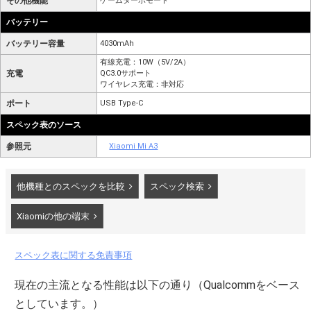
その他機能
ゲームターボモード
バッテリー
バッテリー容量
4030mAh
有線充電：10W（5V/2A）
充電
QC3.0サポート
ワイヤレス充電：非対応
ポート
USB Type-C
スペック表のソース
参照元
Xiaomi Mi A3
他機種とのスペックを比較
スペック検索
Xiaomiの他の端末
スペック表に関する免責事項
現在の主流となる性能は以下の通り（Qualcommをベース
としています。）