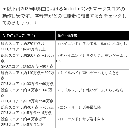
▼以下は2026年現在におけるAnTuTuベンチマークスコアの
動作目安です。本端末がどの性能帯に相当するかチェックし
てみましょう。↓
AnTuTuスコア（V11）
動作・操作感
総合スコア：約270万点以上
（ハイエンド）ヌルヌル。動作に不満なし
GPUスコア：約80万点以上
総合スコア：約200万点〜270万
（準ハイエンド）サクサク。重いゲームも
点
OK
GPUスコア：約60万点〜80万点
総合スコア：約140万点〜200万
（ミドルハイ）重いゲームもなんとか
点
GPUスコア：約30万点〜60万点
総合スコア：約70万点〜140万
（ミドルレンジ）軽いゲームくらいなら
点
GPUスコア：約15万点〜30万点
総合スコア：約40万点〜70万点
（エントリー）必要最低限
GPUスコア：約5万点〜15万点
総合スコア：約40万点以下
（ローエンド）サブ端末向き
GPUスコア：約5万点以下