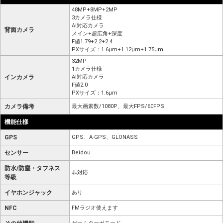
48MP+8MP+2MP
3カメラ仕様
AI対応カメラ
背面カメラ
メイン+超広角+深度
F値1.79+2.2+2.4
PXサイズ：1.6μm+1.12μm+1.75μm
32MP
1カメラ仕様
インカメラ
AI対応カメラ
F値2.0
PXサイズ：1.6μm
カメラ備考
最大画素数/1080P、最大FPS/60FPS
機能仕様
GPS
GPS、A-GPS、GLONASS
センサー
Beidou
防水/防塵・タフネス
非対応
等級
イヤホンジャック
あり
NFC
FMラジオ使えます