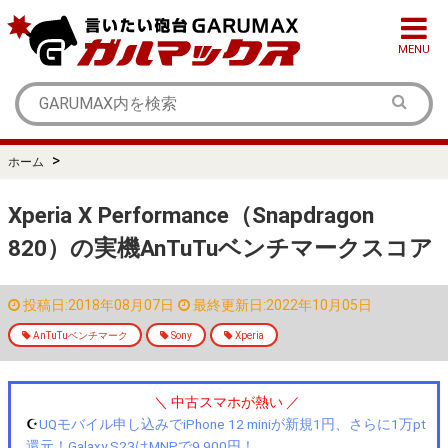
MENU
>
ホーム
Xperia X Performance（Snapdragon
820）の実機AnTuTuベンチマークスコア
投稿日:2018年08月07日
最終更新日:2022年10月05日
AnTuTuベンチマーク
Sony
Xperia
＼ 中古スマホが熱い ／
☪️
UQモバイル申し込みでiPhone 12 miniが新規1円、さらに1万pt
還元！Galaxy S23はMNPで9,900円！