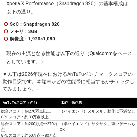
Xperia X Performance（Snapdragon 820）の基本構成は
以下の通り。
SoC：Snapdragon 820
メモリ：3GB
解像度：1,920×1,080
現在の主流となる性能は以下の通り（Qualcommをベース
としています。）
▼以下は2026年現在におけるAnTuTuベンチマークスコアの
動作目安です。本端末がどの性能帯に相当するかチェックし
てみましょう。↓
AnTuTuスコア（V11）
動作・操作感
総合スコア：約270万点以上
（ハイエンド）ヌルヌル。動作に不満なし
GPUスコア：約80万点以上
総合スコア：約200万点〜270万
（準ハイエンド）サクサク。重いゲームも
点
OK
GPUスコア：約60万点〜80万点