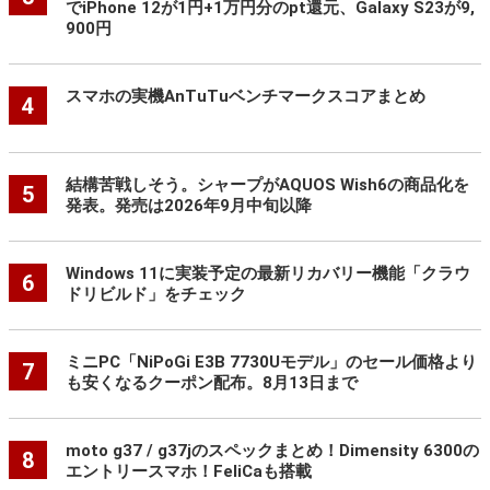
でiPhone 12が1円+1万円分のpt還元、Galaxy S23が9,
900円
スマホの実機AnTuTuベンチマークスコアまとめ
4
結構苦戦しそう。シャープがAQUOS Wish6の商品化を
5
発表。発売は2026年9月中旬以降
Windows 11に実装予定の最新リカバリー機能「クラウ
6
ドリビルド」をチェック
ミニPC「NiPoGi E3B 7730Uモデル」のセール価格より
7
も安くなるクーポン配布。8月13日まで
moto g37 / g37jのスペックまとめ！Dimensity 6300の
8
エントリースマホ！FeliCaも搭載