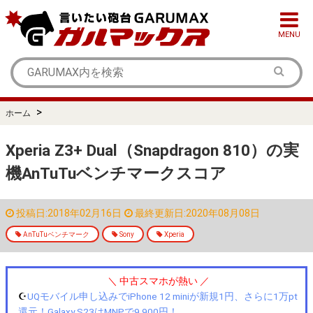
MENU
>
ホーム
Xperia Z3+ Dual（Snapdragon 810）の実
機AnTuTuベンチマークスコア
投稿日:2018年02月16日
最終更新日:2020年08月08日
AnTuTuベンチマーク
Sony
Xperia
＼ 中古スマホが熱い ／
☪️
UQモバイル申し込みでiPhone 12 miniが新規1円、さらに1万pt
還元！Galaxy S23はMNPで9,900円！